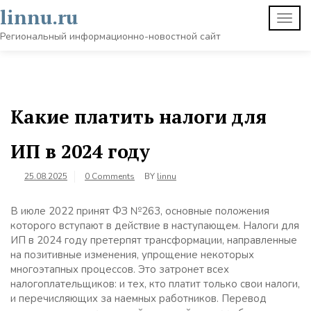
Skip
linnu.ru
TOGG
to
NAVI
content
Региональный информационно-новостной сайт
Какие платить налоги для
ИП в 2024 году
25.08.2025
0 Comments
BY
linnu
В июле 2022 принят ФЗ №263, основные положения
которого вступают в действие в наступающем. Налоги для
ИП в 2024 году претерпят трансформации, направленные
на позитивные изменения, упрощение некоторых
многоэтапных процессов. Это затронет всех
налогоплательщиков: и тех, кто платит только свои налоги,
и перечисляющих за наемных работников. Перевод