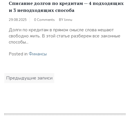
Списание долгов по кредитам — 4 подходящих
и 3 неподходящих способа
29.08.2025
0 Comments
BY
linnu
Долги по кредитам в прямом смысле слова мешают
свободно жить. В этой статье разберем все законные
способы...
Posted in
Финансы
Навигация
Предыдущие записи
по
записям