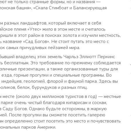
еют не только странные формы, но и названия —
онская башня», «Скала Стимбоат и Балансирующая
ом разных ландшафтов, который включает в себя
ское племя «Утес» жило в этом месте и считалось
ишли в этот район в поисках золота и изучили местность,
ь название «Сад Богов». Не стоит путать это место с
сок самых причудливых пейзажей мира.
бывший владелец этих земель Чарльз Эллиотт Перкинс
ыть бесплатным. Это требование по-прежнему соблюдается
зличные презентации, а также организованные туры для
я езда, горные прогулки и специальные программы. Во
 индейцев, геологией, флорой и фауной парка. Здесь вы
роликов, белок, бурундуков и разных птиц.
 месте (около двух миллионов туристов в год) — местные
 парке очень чистый благодаря кипарисам и соснам,
в Саду Богов. Однако будьте осторожны, в жаркую
мей. После прогулки вы сможете посетить галерею
ам определенно стоит посетить это место и почувствовать
иональных парков Америки.