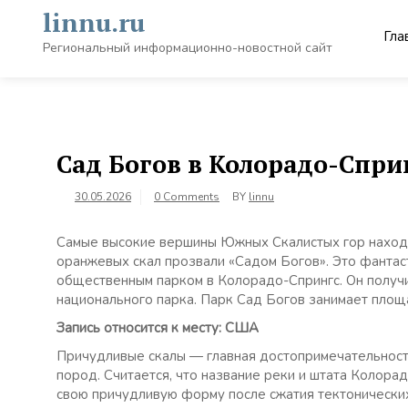
Skip
linnu.ru
to
Гла
content
Региональный информационно-новостной сайт
Сад Богов в Колорадо-Спри
30.05.2026
0 Comments
BY
linnu
Самые высокие вершины Южных Скалистых гор находя
оранжевых скал прозвали «Садом Богов». Это фантас
общественным парком в Колорадо-Спрингс. Он получи
национального парка. Парк Сад Богов занимает площ
Запись относится к месту: США
Причудливые скалы — главная достопримечательност
пород. Считается, что название реки и штата Колорад
свою причудливую форму после сжатия тектонических