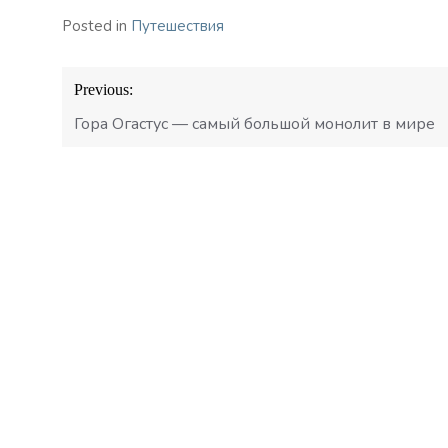
Posted in
Путешествия
Навигация
Previous:
по
записям
Гора Огастус — самый большой монолит в мире