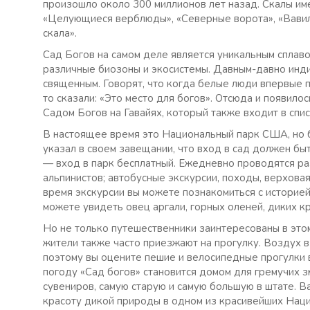
произошло около 300 миллионов лет назад. Скалы им
«Целующиеся верблюды», «Северные ворота», «Вавил
скала».
Сад Богов на самом деле является уникальным сплав
различные биозоны и экосистемы. Давным-давно индий
священным. Говорят, что когда белые люди впервые пр
то сказали: «Это место для богов». Отсюда и появилос
Садом Богов на Гавайях, который также входит в спи
В настоящее время это Национальный парк США, но 
указал в своем завещании, что вход в сад должен б
— вход в парк бесплатный. Ежедневно проводятся ра
альпинистов; автобусные экскурсии, походы, верхова
время экскурсии вы можете познакомиться с историей
можете увидеть овец аргали, горных оленей, диких к
Но не только путешественники заинтересованы в этом
жители также часто приезжают на прогулку. Воздух в
поэтому вы оцените пешие и велосипедные прогулки 
погоду «Сад богов» становится домом для гремучих з
сувениров, самую старую и самую большую в штате. В
красоту дикой природы в одном из красивейших Нац