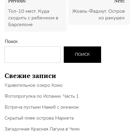
Previous:
Next:
по
записям
Топ-10 мест. Куда
Жоаль-Фадиут. Остров
сходить с ребенком в
из ракушек
Барселоне
Поиск
ПОИСК
Свежие записи
Удивительное озеро Комо
Фотопрогулка по Испании. Часть 1
Встреча пустыни Намиб с океаном
Скрытый пляж острова Мариета
Загадочная Красная Лагуна в Чили