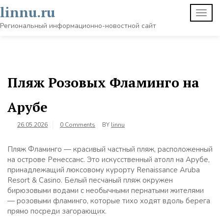
Skip
linnu.ru
TOGG
to
NAVI
content
Региональный информационно-новостной сайт
Пляж Розовых Фламинго на
Арубе
26.05.2026
0 Comments
BY
linnu
Пляж Фламинго — красивый частный пляж, расположенный
на острове Ренессанс. Это искусственный атолл на Арубе,
принадлежащий люксовому курорту Renaissance Aruba
Resort & Casino. Белый песчаный пляж окружен
бирюзовыми водами с необычными пернатыми жителями
— розовыми фламинго, которые тихо ходят вдоль берега
прямо посреди загорающих.