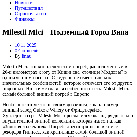
Новости
Путешествия
Строительство
Финансы
Milestii Mici – Подземный Город Вина
10.11.2025
0 Comments
By
linnu
Milestii Mici- это винодельческий погреб, расположенный в
20-и километрах к югу от Кишинева, столицы Молдовы? в
одноименном поселке. С виду он не имеет никаких
значительных особенностей, которые отличают его от других
подобных. Но все же главная особенность есть: Milestii Mici-
самый большой винный погреб в Европе
Необычно это место не своим дизайном, как например
винный завод Quixote Winery от Фриденсрайха
Хундертвассера. Milestii Mici прославился благодаря довольно
внушительной винной коллекции, которая известна, как
«Золотая коллекция». Погреб зарегистрирован в книге
рекордов Гиннеса, как хранилище самой большой винной