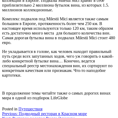
коллекции в Европе. Подвалы Milestii Mici хранят в себе
приблизительно 2 миллиона бутылок вина, из которых 1.5.
миллионов коллекционные.
Комплекс подвалов под Milestii Mici является также самым
большим в Европе, протяженность более чем 250 км. В
настоящее время используются только 120 км, таким образом
есть достаточно много места для большего количества вин.
Самая дорогая бутылка вина в подвалах Milestii Mici стоит 480
евро.
Не укладывается в голове, как человек находит правильный
путь среди всех запутанных ходов, чего уж говорить о какой-
либо конкретной бутылке вина… Конечно, ведется
специальный реестр местонахождения вин, их сортируют по
конкретным качествам или признакам. Что-то наподобие
картотеки.
В продолжение темы читайте также о самых дорогих винах
мира в одной из подборок LifeGlobe
Posted in
Путешествия
Навигация
Previous:
Подводный ресторан в Красном море