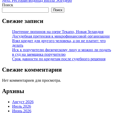
Next:
Ресторан-водопад Вилла Эскудеро
по
Поиск
записям
Поиск
Свежие записи
Цветение люпинов на озере Текапо, Новая Зеландия
Досудебная претензия к микрофинансовой организации
Взял кредит для другого человека, а он не платит: что
делать
Иск к поручителю физическому лицу и можно ли подать
в суд на заемщика поручителю
Срок давности по кредитам после судебного решения
Свежие комментарии
Нет комментариев для просмотра.
Архивы
Август 2026
Июль 2026
Июнь 2026