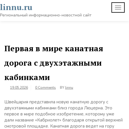
Skip
linnu.ru
TOGG
to
NAVI
content
Региональный информационно-новостной сайт
Первая в мире канатная
дорога с двухэтажными
кабинками
19.05.2026
0 Comments
BY
linnu
Швейцария представила новую канатную дорогу с
двухэтажными кабинками близ города Люцерна. Это
первое в мире подобное изобретение, которому уже
дали название «Кабриолет» благодаря открытой верхней
смотровой площадке. Канатная дорога ведет на гору