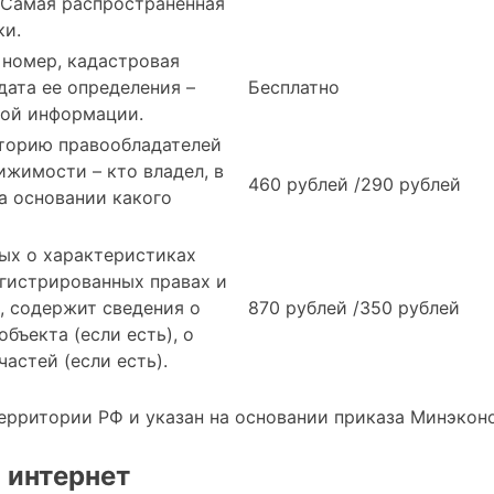
 Самая распространенная
ки.
номер, кадастровая
дата ее определения –
Бесплатно
кой информации.
торию правообладателей
ижимости – кто владел, в
460 рублей /290 рублей
на основании какого
ых о характеристиках
егистрированных правах и
, содержит сведения о
870 рублей /350 рублей
бъекта (если есть), о
астей (если есть).
ерритории РФ и указан на основании приказа Минэконо
 интернет