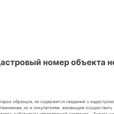
адастровый номер объекта 
тарых образцов, не содержится сведений о кадастров
твенникам, но и покупателям, желающим осуществить 
дства, работникам управляющей компании… Знание ун