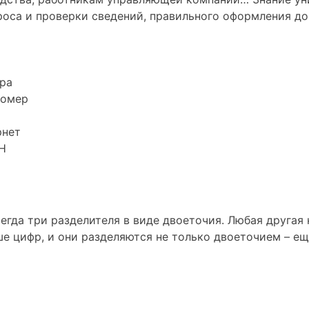
оса и проверки сведений, правильного оформления док
ра
номер
рнет
Н
егда три разделителя в виде двоеточия. Любая другая 
е цифр, и они разделяются не только двоеточием – ещ