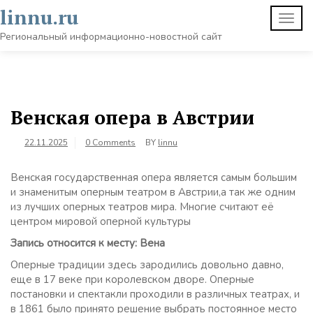
Skip
linnu.ru
TOGG
to
NAVI
content
Региональный информационно-новостной сайт
Венская опера в Австрии
22.11.2025
0 Comments
BY
linnu
Венская государственная опера является самым большим
и знаменитым оперным театром в Австрии,а так же одним
из лучших оперных театров мира. Многие считают её
центром мировой оперной культуры
Запись относится к месту: Вена
Оперные традиции здесь зародились довольно давно,
еще в 17 веке при королевском дворе. Оперные
постановки и спектакли проходили в различных театрах, и
в 1861 было принято решение выбрать постоянное место