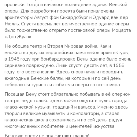
прописки. Тогда и началось возведение здания Венской
оперы. Для разработки проекта были привлечены
архитекторы Август фон Сикардсбург и Эдуард ван дер
Нюлль. Спустя восемь лет величественное здание оперы
было торжественно открыто постановкой оперы Моцарта
«Дон Жуан»
Не обошла театр и Вторая Мировая война. Как и
множество других европейских памятников архитектуры,
в 1945 году при бомбардировке Вены здание было очень
серьезно повреждено. Лишь спустя десять лет, в 1955
году, его восстановили. Здесь снова начали проводить
ежегодные Венские баллы, на которые и по сей день
собираются туристы и любители оперы со всего мира
Посещая Вену стоит обязательно побывать в её оперном
театре, ведь только здесь можно ощутить пульс города
классической музыки, традиций и вальсов. Именно здесь
творили великие музыканты и композиторы, а старая
классическая школа сохранилась и по сей день, радуя
многочисленных любителей и ценителей искусства
Венскую оперу не зря считают главной