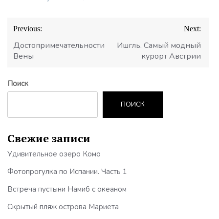
Навигация
Previous:
Next:
по
записям
Достопримечательности
Ишгль. Самый модный
Вены
курорт Австрии
Поиск
ПОИСК
Свежие записи
Удивительное озеро Комо
Фотопрогулка по Испании. Часть 1
Встреча пустыни Намиб с океаном
Скрытый пляж острова Мариета