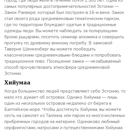
город, где люди жили в течение почти 1,500 лет. Одна из
самых популярных достопримечательностей Эстонии —
Замок Раквере, который был построен в 16-м веке. Замок
стал своего рода средневековым тематическим парком,
где по территории блуждают одетые в традиционные
одежды люди. Вы можете наблюдать за полирующими
броню рыцарями, посетить семинар алхимика и совершить
прогулку по древнему винному погребу. В замковой
Таверне Шенкенберг вы можете пообедать
классическими средневековыми блюдами и попробовать
традиционное пиво. Посещение замка — незабываемый
способ прочувствовать атмосфера средневековой
Эстонии.
Хийумаа
Когда большинство людей представляют себе Эстонию, то
мало кто думает об островах. Однако Хийумаа — лишь
один из нескольких островов недалеко от берега в
Балтийском море. Чтобы достигнуть Хийумаа, вы можете
сесть на самолет из Таллина, или паром из многочисленных
прибрежных городов на материке. Одинаково любимый
серфингистами, матросами и путешественниками Хийумаа