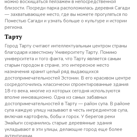
можно восхищаться пейзажем в непосредственной
близости. Посреди парка расположилась деревня Сагади
— захватывающее место, где вы можете прогуляться по
Поместью Сагади и узнать больше о культуре и истории
региона.
Тарту
Город Тарту считают интеллектуальным центром страны
благодаря известному Университету Тарту. Помимо
университета и того факта, что Тарту является самым
старым городом в стране, это интересное место
назначения хранит целый ряд выдающихся
достопримечательностей Эстонии. В его красивом центре
сосредоточились классически спроектированные здания
18-го века, многие из которых сегодня используются
вполне инновационно. Одна из самых забавных
достопримечательностей в Тарту — район супа. В районе
супа каждую улицу называют в честь ингредиентов супа,
включая картофель, бобы и горох. У берегов реки
Эмайыги сохранились старые деревянные здания
укладывают в эти улицы, делающие город еще более
аутентичным.