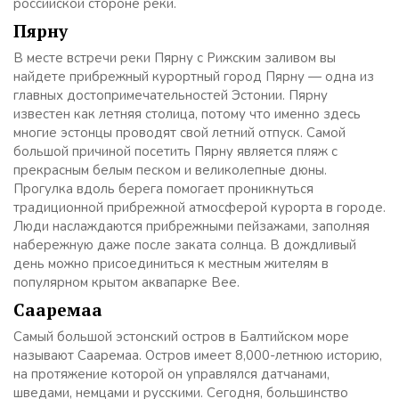
российской стороне реки.
Пярну
В месте встречи реки Пярну с Рижским заливом вы
найдете прибрежный курортный город Пярну — одна из
главных достопримечательностей Эстонии. Пярну
известен как летняя столица, потому что именно здесь
многие эстонцы проводят свой летний отпуск. Самой
большой причиной посетить Пярну является пляж с
прекрасным белым песком и великолепные дюны.
Прогулка вдоль берега помогает проникнуться
традиционной прибрежной атмосферой курорта в городе.
Люди наслаждаются прибрежными пейзажами, заполняя
набережную даже после заката солнца. В дождливый
день можно присоединиться к местным жителям в
популярном крытом аквапарке Вее.
Сааремаа
Самый большой эстонский остров в Балтийском море
называют Сааремаа. Остров имеет 8,000-летнюю историю,
на протяжение которой он управлялся датчанами,
шведами, немцами и русскими. Сегодня, большинство