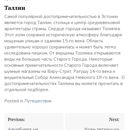
Таллин
Самой популярной достопримечательностью в Эстонии
является город Таллин, столица и центр средневековой
архитектуры страны. Сердце города называют Тоомпеа.
Этот холм сохранил историческую атмосферу благодаря
мощеным улицам и зданиям 15-го века. Область
удивительно хорошо сохранилась и может быть легко
исследована пешком. От вершины Тоопмеа открываются
виды на большую часть Старого Города. Некоторые
основные примечательности Старого Города включают
шумные магазины на Виру-Стрит, Ратушу 14-го века и
внушительный Собор Александра Невского 19-го века . О
достопримечательностях Таллина вы можете прочитать в
отдельной подборке.
Posted in
Путешествия
Навигация
Previous:
Next:
по
записям
Авиабилет на
Храм летающих