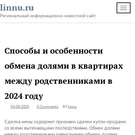
Skip
linnu.ru
TOGG
to
NAVI
content
Региональный информационно-новостной сайт
Способы и особенности
обмена долями в квартирах
между родственниками в
2024 году
04.09.2025
0 Comments
BY
linnu
Сделка мены содержит признаки сделки купли-продажи
со всеми вытекающими последствиями. Обмен долями
между родственниками равнозначен обмену долями