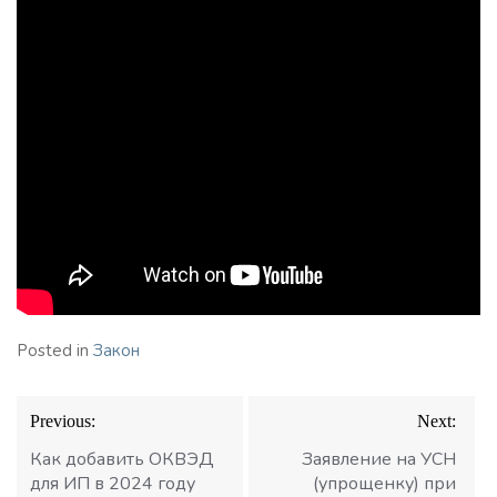
Posted in
Закон
Навигация
Previous:
Next:
по
записям
Как добавить ОКВЭД
Заявление на УСН
для ИП в 2024 году
(упрощенку) при