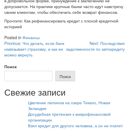
в добровольной форме, принуждение к заключению не
допускается. На практике крупные банки часто идут навстречу
своим клиентам, чтобы обеспечить себе возврат финансов.
Прочтите: Как рефинансировать кредит с плохой кредитной
историей
Posted in
Финансы
Навигация
Previous:
Что делать, если банк
Next:
Последствия
навязывает страховку, и как ее
задолженности по автокредиту
по
можно вернуть
записям
Поиск
Поиск
Свежие записи
Цветение люпинов на озере Текапо, Новая
Зеландия
Досудебная претензия к микрофинансовой
организации
Взял кредит для другого человека, а он не платит: