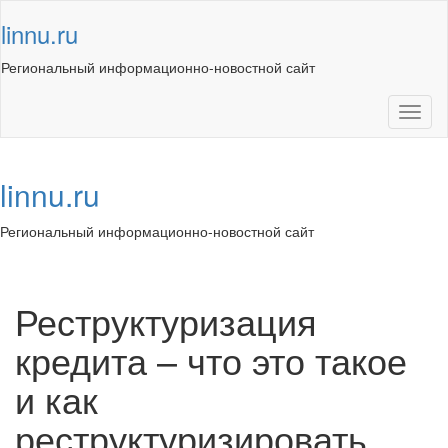
Skip
linnu.ru
to
content
Региональный информационно-новостной сайт
Toggl
naviga
linnu.ru
Региональный информационно-новостной сайт
Toggl
navig
Реструктуризация
кредита – что это такое
и как
реструктуризировать