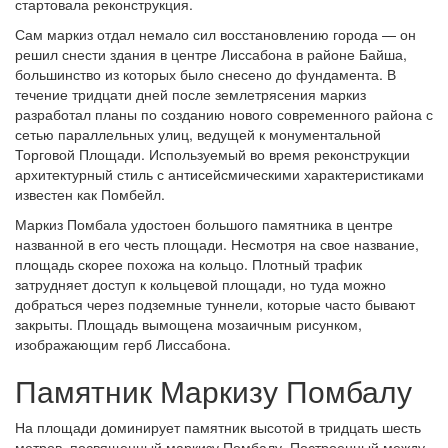
стартовала реконструкция.
Сам маркиз отдал немало сил восстановлению города — он
решил снести здания в центре Лиссабона в районе Байша,
большинство из которых было снесено до фундамента. В
течение тридцати дней после землетрясения маркиз
разработал планы по созданию нового современного района с
сетью параллельных улиц, ведущей к монументальной
Торговой Площади. Используемый во время реконструкции
архитектурный стиль с антисейсмическими характеристиками
известен как Помбейл.
Маркиз Помбала удостоен большого памятника в центре
названной в его честь площади. Несмотря на свое название,
площадь скорее похожа на кольцо. Плотный трафик
затрудняет доступ к кольцевой площади, но туда можно
добраться через подземные туннели, которые часто бывают
закрыты. Площадь вымощена мозаичным рисунком,
изображающим герб Лиссабона.
Памятник Маркизу Помбалу
На площади доминирует памятник высотой в тридцать шесть
метров, посвященный маркизу Помбалу. Построенный между