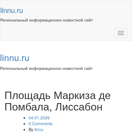
Skip
linnu.ru
to
content
Региональный информационно-новостной сайт
Toggl
naviga
linnu.ru
Региональный информационно-новостной сайт
Toggl
navig
Площадь Маркиза де
Помбала, Лиссабон
04.01.2026
0 Comments
By
linnu