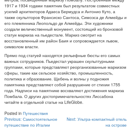
1917 и 1934 годами памятник был результатом совместных
усилий архитекторов Адаеса Бермудса и Антонио Куто, а
также скульпторов Франсиско Сантоса, Симоэса де Алмейды и
его племянника Леопольдо де Алмейды. Эти художники
создали величественный монумент, состоящий из бронзовой
статуи маркиза на пьедестале. Маркиз смотрит на
восстановленный им район Баия и сопровождается львом,
символом власти.
Прямо под статуей находятся рельефные бюсты его самых
важных сотрудников. Пьедестал украшен скульптурными
группами, которые представляют реорганизованные маркизом
сферы, такие как сельское хозяйство, промышленность,
политика и образование. Щебень и волны у подножия
памятника представляют собой разрушение от стихии 1755
года. Надписи на памятнике восхваляют достижения маркиза
Помбала. О других достопримечательностях Лиссабона
читайте в отдельной статье на LifeGlobe.
Posted in
Путешествия
Навигация
Previous:
Самостоятельное
Next:
Ультра-компактный отель
путешествие по Италии
на острове
по