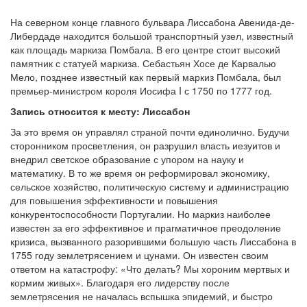
На северном конце главного бульвара Лиссабона Авенида-де-
Либердаде находится большой транспортный узел, известный
как площадь маркиза Помбала. В его центре стоит высокий
памятник с статуей маркиза. Себастьян Хосе де Карвалью
Мело, позднее известный как первый маркиз Помбала, был
премьер-министром короля Иосифа I с 1750 по 1777 год.
Запись относится к месту: Лиссабон
За это время он управлял страной почти единолично. Будучи
сторонником просветления, он разрушил власть иезуитов и
внедрил светское образование с упором на науку и
математику. В то же время он реформировал экономику,
сельское хозяйство, политическую систему и администрацию
для повышения эффективности и повышения
конкурентоспособности Португалии. Но маркиз наиболее
известен за его эффективное и прагматичное преодоление
кризиса, вызванного разорившими большую часть Лиссабона в
1755 году землетрясением и цунами. Он известен своим
ответом на катастрофу: «Что делать? Мы хороним мертвых и
кормим живых». Благодаря его лидерству после
землетрясения не началась вспышка эпидемий, и быстро