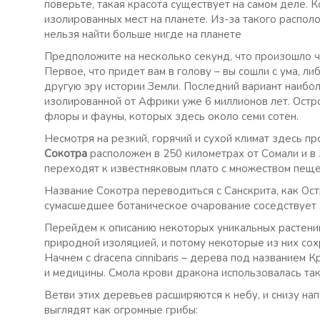
поверьте, такая красота существует на самом деле. К
изолированных мест на планете. Из-за такого распол
нельзя найти больше нигде на планете
Предположите на несколько секунд, что произошло ч
Первое, что придет вам в голову – вы сошли с ума, ли
другую эру истории Земли. Последний вариант наибо
изолированной от Африки уже 6 миллионов лет. Ост
флоры и фауны, которых здесь около семи сотен.
Несмотря на резкий, горячий и сухой климат здесь п
Сокотра
расположен в 250 километрах от Сомали и в
переходят к известняковым плато с множеством пеще
Название Сокотра переводиться с Санскрита, как Остр
сумасшедшее ботаническое очарование соседствует з
Перейдем к описанию некоторых уникальных растени
природной изоляцией, и потому некоторые из них сохр
Начнем с dracena cinnibaris – дерева под названием 
и медицины. Смола крови дракона использовалась та
Ветви этих деревьев расширяются к небу, и снизу 
выглядят как огромные грибы: