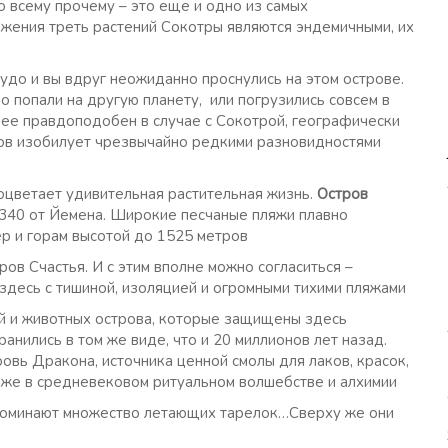
о всему прочему – это еще и одно из самых
ожения треть растений Сокотры являются эндемичными, их
удо и вы вдруг неожиданно проснулись на этом острове.
бо попали на другую планету, или погрузились совсем в
лее правдоподобен в случае с Сокотрой, географически
ров изобилует чрезвычайно редкими разновидностями
роцветает удивительная растительная жизнь.
Остров
 340 от Йемена. Широкие песчаные пляжи плавно
р и горам высотой до 1525 метров
ов Счастья. И с этим вполне можно согласиться –
десь с тишиной, изоляцией и огромными тихими пляжами
й и животных острова, которые защищены здесь
анились в том же виде, что и 20 миллионов лет назад.
Кровь Дракона, источника ценной смолы для лаков, красок,
кже в средневековом ритуальном волшебстве и алхимии
напоминают множество летающих тарелок…Сверху же они