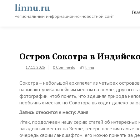
Skip
linnu.ru
to
Гла
content
Региональный информационно-новостной сайт
Остров Сокотра в Индийск
17.11.2025
0 Comments
BY
linnu
Сокотра – небольшой архипелаг из четырех островов
называют уникальнейшим местом на земле, другого та
фотографии, чтоб понять, что здешняя природа непов
необычных местах, но Сокотора выходит далеко за ра
Запись относится к месту: Азия
Итак, продолжаем нашу серию статей об интересных 
загадочных местах на Земле, теперь посетим самые н
очередь своим ландшафтом, его можно принять за де