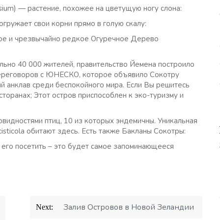
ium) — растение, похожее на цветущую ногу слона:
погружает свои корни прямо в голую скалу:
ное и чрезвычайно редкое Огуречное Дерево
ельно 40 000 жителей, правительство Йемена построило
переговоров с ЮНЕСКО, которое объявило Сокотру
й анклав среди беспокойного мира. Если Вы решитесь
сторанах; Этот остров приспособлен к эко-туризму и
овидностями птиц, 10 из которых эндемичны. Уникальная
cisticola обитают здесь. Есть также Бакланы Сокотры:
я его посетить – это будет самое запоминающееся
Залив Островов в Новой Зеландии
Next: