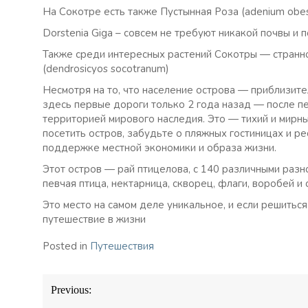
На Сокотре есть также Пустынная Роза (adenium obes
Dorstenia Giga – совсем не требуют никакой почвы и 
Также среди интересных растений Сокотры — стран
(dendrosicyos socotranum)
Несмотря на то, что население острова — приблизит
здесь первые дороги только 2 года назад — после 
территорией мирового наследия. Это — тихий и мирны
посетить остров, забудьте о пляжных гостиницах и ре
поддержке местной экономики и образа жизни.
Этот остров — рай птицелова, с 140 различными разн
певчая птица, нектарница, скворец, флаги, воробей и 
Это место на самом деле уникальное, и если решитьс
путешествие в жизни
Posted in
Путешествия
Навигация
Previous:
по