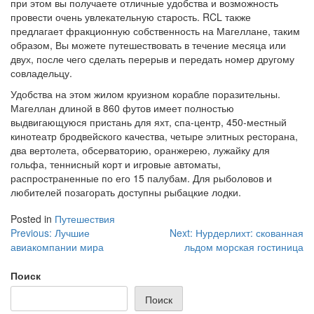
при этом вы получаете отличные удобства и возможность
провести очень увлекательную старость. RCL также
предлагает фракционную собственность на Магеллане, таким
образом, Вы можете путешествовать в течение месяца или
двух, после чего сделать перерыв и передать номер другому
совладельцу.
Удобства на этом жилом круизном корабле поразительны.
Магеллан длиной в 860 футов имеет полностью
выдвигающуюся пристань для яхт, спа-центр, 450-местный
кинотеатр бродвейского качества, четыре элитных ресторана,
два вертолета, обсерваторию, оранжерею, лужайку для
гольфа, теннисный корт и игровые автоматы,
распространенные по его 15 палубам. Для рыболовов и
любителей позагорать доступны рыбацкие лодки.
Posted in
Путешествия
Навигация
Previous:
Лучшие
Next:
Нурдерлихт: скованная
авиакомпании мира
льдом морская гостиница
по
записям
Поиск
Поиск