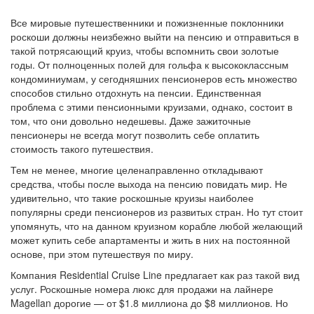
Все мировые путешественники и пожизненные поклонники
роскоши должны неизбежно выйти на пенсию и отправиться в
такой потрясающий круиз, чтобы вспомнить свои золотые
годы. От полноценных полей для гольфа к высококлассным
кондоминиумам, у сегодняшних пенсионеров есть множество
способов стильно отдохнуть на пенсии. Единственная
проблема с этими пенсионными круизами, однако, состоит в
том, что они довольно недешевы. Даже зажиточные
пенсионеры не всегда могут позволить себе оплатить
стоимость такого путешествия.
Тем не менее, многие целенаправленно откладывают
средства, чтобы после выхода на пенсию повидать мир. Не
удивительно, что такие роскошные круизы наиболее
популярны среди пенсионеров из развитых стран. Но тут стоит
упомянуть, что на данном круизном корабле любой желающий
может купить себе апартаменты и жить в них на постоянной
основе, при этом путешествуя по миру.
Компания Residential Cruise Line предлагает как раз такой вид
услуг. Роскошные номера люкс для продажи на лайнере
Magellan дорогие — от $1.8 миллиона до $8 миллионов. Но