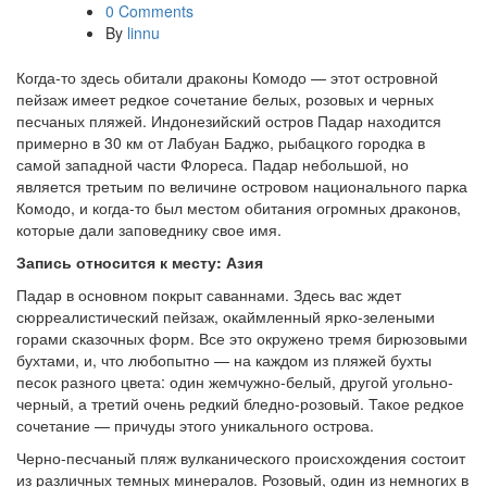
0 Comments
By
linnu
Когда-то здесь обитали драконы Комодо — этот островной
пейзаж имеет редкое сочетание белых, розовых и черных
песчаных пляжей. Индонезийский остров Падар находится
примерно в 30 км от Лабуан Баджо, рыбацкого городка в
самой западной части Флореса. Падар небольшой, но
является третьим по величине островом национального парка
Комодо, и когда-то был местом обитания огромных драконов,
которые дали заповеднику свое имя.
Запись относится к месту: Азия
Падар в основном покрыт саваннами. Здесь вас ждет
сюрреалистический пейзаж, окаймленный ярко-зелеными
горами сказочных форм. Все это окружено тремя бирюзовыми
бухтами, и, что любопытно — на каждом из пляжей бухты
песок разного цвета: один жемчужно-белый, другой угольно-
черный, а третий очень редкий бледно-розовый. Такое редкое
сочетание — причуды этого уникального острова.
Черно-песчаный пляж вулканического происхождения состоит
из различных темных минералов. Розовый, один из немногих в