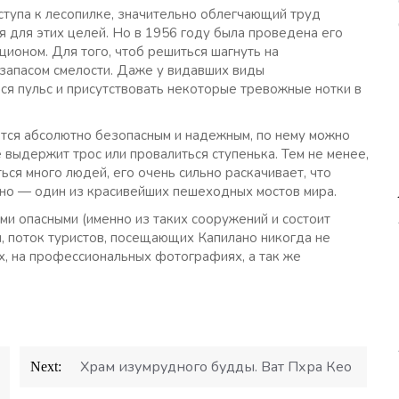
ступа к лесопилке, значительно облегчающий труд
 для этих целей. Но в 1956 году была проведена его
ционом. Для того, чтоб решиться шагнуть на
запасом смелости. Даже у видавших виды
я пульс и присутствовать некоторые тревожные нотки в
ется абсолютно безопасным и надежным, по нему можно
е выдержит трос или провалиться ступенька. Тем не менее,
ться много людей, его очень сильно раскачивает, что
ано — один из красивейших пешеходных мостов мира.
ыми опасными (именно из таких сооружений и состоит
, поток туристов, посещающих Капилано никогда не
ах, на профессиональных фотографиях, а так же
Храм изумрудного будды. Ват Пхра Кео
Next: