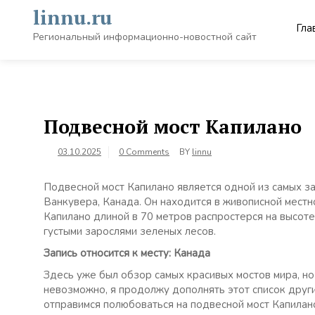
Skip
linnu.ru
to
Гла
content
Региональный информационно-новостной сайт
Подвесной мост Капилано
03.10.2025
0 Comments
BY
linnu
Подвесной мост Капилано является одной из самых 
Ванкувера, Канада. Он находится в живописной местно
Капилано длиной в 70 метров распростерся на высоте
густыми зарослями зеленых лесов.
Запись относится к месту: Канада
Здесь уже был обзор самых красивых мостов мира, но
невозможно, я продолжу дополнять этот список друг
отправимся полюбоваться на подвесной мост Капилан