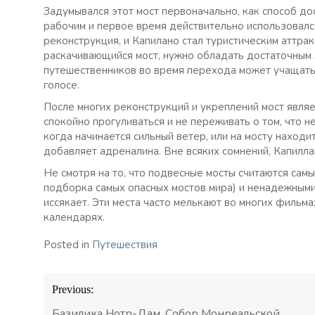
Задумывался этот мост первоначально, как способ до
рабочим и первое время действительно использовался
реконструкция, и Капилано стал туристическим аттрак
раскачивающийся мост, нужно обладать достаточным 
путешественников во время перехода может учащатьс
голосе.
После многих реконструкций и укреплений мост явля
спокойно прогуливаться и не переживать о том, что н
когда начинается сильный ветер, или на мосту находи
добавляет адреналина. Вне всяких сомнений, Капилл
Не смотря на то, что подвесные мосты считаются сам
подборка самых опасных мостов мира) и ненадежными
иссякает. Эти места часто мелькают во многих фильм
календарях.
Posted in
Путешествия
Навигация
Previous:
по
записям
Базилика Нотр-Дам. Собор Монреальской