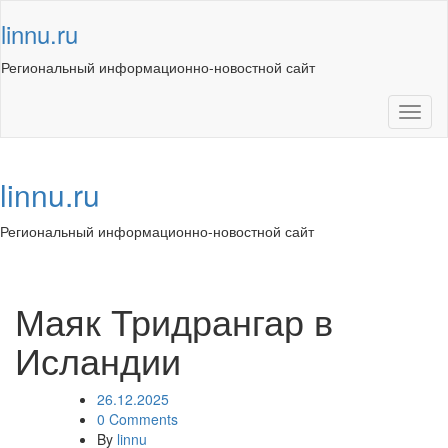
Skip
linnu.ru
to
content
Региональный информационно-новостной сайт
Toggl
naviga
linnu.ru
Региональный информационно-новостной сайт
Toggl
navig
Маяк Тридрангар в
Исландии
26.12.2025
0 Comments
By
linnu