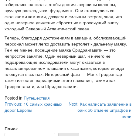
взбирались на скалы, чтобы достичь вершины колонны,
вручную раскладывая фундамент. Они столкнулись со
скользкими камнями, дождем и сильным ветром, зная, что
одно неверное движение сбросит их в грохочущий внизу
холодный Северный Атлантический океан.
Теперь, благодаря достижениям в авиации, обслуживающий
персонал может легко доставить вертолет к дальнему маяку.
Тем не менее, посещение маяка Сридрангавити — это
непростое занятие. Один неверный шаг, и ничего не
подозревающие исследователи могут оказаться в
незапланированном плавании с касатками, которые иногда
плещутся в волнах. Интересный факт — Маяк Тридрангар
также известен вариациями этого названия, такими как
Тридрангавити, или Шридрангавити.
Posted in
Путешествия
Навигация
Previous:
10 самых красивых
Next:
Как написать заявление в
дорог Европы
банк об отмене штрафов и
по
пени
записям
Поиск