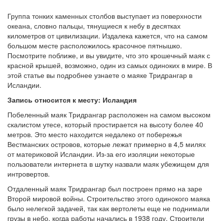
Группа тонких каменных столбов выступает из поверхности
океана, словно пальцы, тянущиеся к небу в десятках
километров от цивилизации. Издалека кажется, что на самом
большом месте расположилось красочное пятнышко.
Посмотрите поближе, и вы увидите, что это крошечный маяк с
красной крышей, возможно, один из самых одиноких в мире. В
этой статье вы подробнее узнаете о маяке Тридрангар в
Исландии.
Запись относится к месту: Исландия
Побеленный маяк Тридрангар расположен на самом высоком
скалистом утесе, который простирается на высоту более 40
метров. Это место находится недалеко от побережья
Вестманских островов, которые лежат примерно в 4,5 милях
от материковой Исландии. Из-за его изоляции некоторые
пользователи интернета в шутку назвали маяк убежищем для
интровертов.
Отдаленный маяк Тридрангар был построен прямо на заре
Второй мировой войны. Строительство этого одинокого маяка
было нелегкой задачей, так как вертолеты еще не поднимали
грузы в небо, когда работы начались в 1938 году. Строители