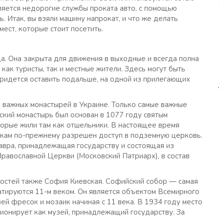
ляется недорогие службы проката авто, с помощью
. Итак, вы взяли машину напрокат, и что же делать
ест, которые стоит посетить.
а. Она закрыта для движения в выходные и всегда полна
ак туристы, так и местные жители. Здесь могут быть
придется оставить подальше, на одной из прилегающих
 важных монастырей в Украине. Только самые важные
кий монастырь был основан в 1077 году святым
орые жили там как отшельники. В настоящее время
икам по-прежнему разрешен доступ в подземную церковь.
лавра, принадлежащая государству и состоящая из
Православной Церкви (Московский Патриарх), в состав
остей также София Киевская. Софийский собор — самая
атируются 11-м веком. Он является объектом Всемирного
й фресок и мозаик начиная с 11 века. В 1934 году место
ионирует как музей, принадлежащий государству. За