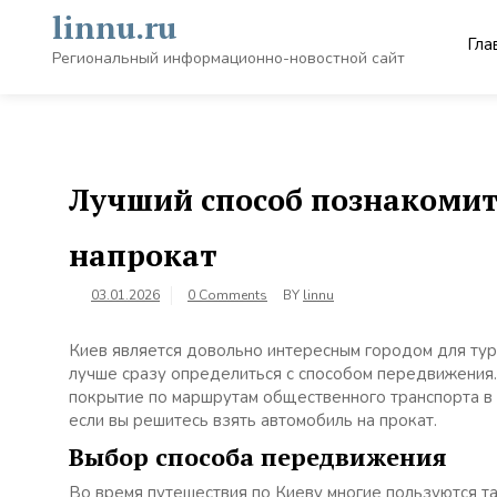
Skip
linnu.ru
to
Гла
content
Региональный информационно-новостной сайт
Лучший способ познакомит
напрокат
03.01.2026
0 Comments
BY
linnu
Киев является довольно интересным городом для тури
лучше сразу определиться с способом передвижения
покрытие по маршрутам общественного транспорта в 
если вы решитесь взять автомобиль на прокат.
Выбор способа передвижения
Во время путешествия по Киеву многие пользуются та