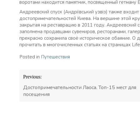
воротами находится памятник, посвященный гетману 
Андреевский спуск (Андріївський узвіз) также входи
достопримечательностей Киева. На вершине этой кру
закрытая на реставрацию в 2011 году. Андреевский 
заполнена продавцами сувениров, ресторанами, галер
прекрасно сохранила своё историческое обаяние. О 
прочитать в многочисленных статьях на страницах Lif
Posted in
Путешествия
Навигация
Previous:
по
записям
Достопримечательности Лаоса. Топ-15 мест для
посещения