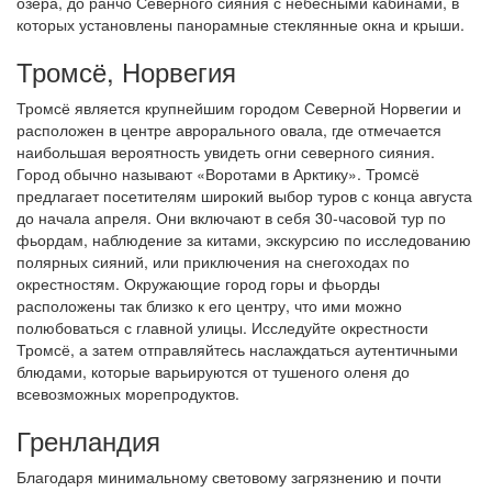
озера, до ранчо Северного сияния с небесными кабинами, в
которых установлены панорамные стеклянные окна и крыши.
Тромсё, Норвегия
Тромсё является крупнейшим городом Северной Норвегии и
расположен в центре аврорального овала, где отмечается
наибольшая вероятность увидеть огни северного сияния.
Город обычно называют «Воротами в Арктику». Тромсё
предлагает посетителям широкий выбор туров с конца августа
до начала апреля. Они включают в себя 30-часовой тур по
фьордам, наблюдение за китами, экскурсию по исследованию
полярных сияний, или приключения на снегоходах по
окрестностям. Окружающие город горы и фьорды
расположены так близко к его центру, что ими можно
полюбоваться с главной улицы. Исследуйте окрестности
Тромсё, а затем отправляйтесь наслаждаться аутентичными
блюдами, которые варьируются от тушеного оленя до
всевозможных морепродуктов.
Гренландия
Благодаря минимальному световому загрязнению и почти