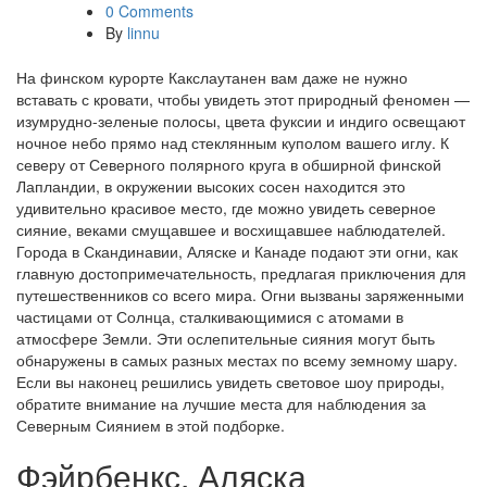
0 Comments
By
linnu
На финском курорте Какслаутанен вам даже не нужно
вставать с кровати, чтобы увидеть этот природный феномен —
изумрудно-зеленые полосы, цвета фуксии и индиго освещают
ночное небо прямо над стеклянным куполом вашего иглу. К
северу от Северного полярного круга в обширной финской
Лапландии, в окружении высоких сосен находится это
удивительно красивое место, где можно увидеть северное
сияние, веками смущавшее и восхищавшее наблюдателей.
Города в Скандинавии, Аляске и Канаде подают эти огни, как
главную достопримечательность, предлагая приключения для
путешественников со всего мира. Огни вызваны заряженными
частицами от Солнца, сталкивающимися с атомами в
атмосфере Земли. Эти ослепительные сияния могут быть
обнаружены в самых разных местах по всему земному шару.
Если вы наконец решились увидеть световое шоу природы,
обратите внимание на лучшие места для наблюдения за
Северным Сиянием в этой подборке.
Фэйрбенкс, Аляска