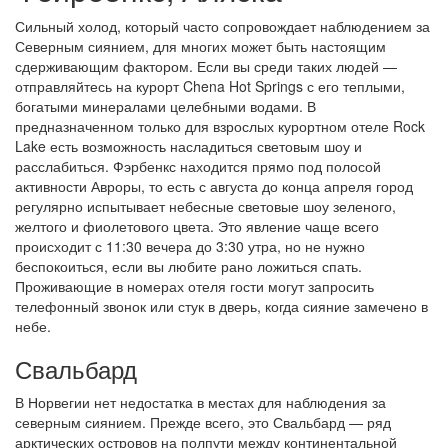
Сильный холод, который часто сопровождает наблюдением за
Северным сиянием, для многих может быть настоящим
сдерживающим фактором. Если вы среди таких людей —
отправляйтесь на курорт Chena Hot Springs с его теплыми,
богатыми минералами целебными водами. В
предназначенном только для взрослых курортном отеле Rock
Lake есть возможность насладиться световым шоу и
расслабиться. Фэрбенкс находится прямо под полосой
активности Авроры, то есть с августа до конца апреля город
регулярно испытывает небесные световые шоу зеленого,
желтого и фиолетового цвета. Это явление чаще всего
происходит с 11:30 вечера до 3:30 утра, но не нужно
беспокоиться, если вы любите рано ложиться спать.
Проживающие в номерах отеля гости могут запросить
телефонный звонок или стук в дверь, когда сияние замечено в
небе.
Свальбард
В Норвегии нет недостатка в местах для наблюдения за
северным сиянием. Прежде всего, это Свальбард — ряд
арктических островов на полпути между континентальной