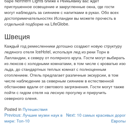
баре Northern Lights ближе к Рейкьявику вас ждет
приглушенное освещение и закругленные окна, где гости
могут наблюдать за сиянием с напитками в руках. Обо всех
достопримечательностях Исландии вы можете прочесть в
отдельной подборке на LifeGlobe.
Швеция
Каждый год ремесленники дотошно создают новую структуру
ледяного отеля IceHotel, используя лед из реки Торн в
Лапландии, к северу от полярного круга. Гости могут выбирать
из люксов с холодными комнатами, в том числе с кроватью изо
льда, до стандартных теплых комнат с полноценным
отоплением. Отель предлагает различные экскурсии, в том
числе наблюдение за северным сиянием в естественной
обстановке вдали от светового загрязнения. Гости могут также
пойти с гидом отеля на лесную прогулку и приручить
северного оленя.
Posted in
Путешествия
Навигация
Previous:
Лучшие музеи наук в
Next:
10 самых красивых дорог
мире: Топ-10
Европы
по