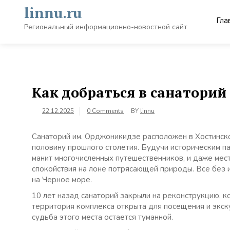
Skip
linnu.ru
to
Гла
content
Региональный информационно-новостной сайт
Как добраться в санаторий
22.12.2025
0 Comments
BY
linnu
Санаторий им. Орджоникидзе расположен в Хостинско
половину прошлого столетия. Будучи историческим п
манит многочисленных путешественников, и даже мес
спокойствия на лоне потрясающей природы. Все без 
на Черное море.
10 лет назад санаторий закрыли на реконструкцию, к
территория комплекса открыта для посещения и экску
судьба этого места остается туманной.