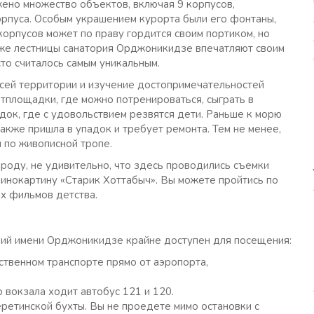
ено множество объектов, включая 9 корпусов,
орпуса. Особым украшением курорта были его фонтаны,
орпусов может по праву гордится своим портиком, но
аже лестницы санатория Орджоникидзе впечатляют своим
сто считалось самым уникальным.
 всей территории и изучение достопримечательностей
ртплощадки, где можно потренироваться, сыграть в
адок, где с удовольствием резвятся дети. Раньше к морю
акже пришла в упадок и требует ремонта. Тем не менее,
 по живописной тропе.
роду, не удивительно, что здесь проводились съемки
инокартину «Старик Хоттабыч». Вы можете пройтись по
х фильмов детства.
рий имени Орджоникидзе крайне доступен для посещения:
твенном транспорте прямо от аэропорта,
 вокзала ходит автобус 121 и 120.
ретинской бухты. Вы не проедете мимо остановки с