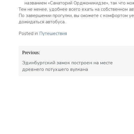
названием «Санаторий Орджоникидзе», так что мо
Тем не менее, удобнее всего ехать на собственном а
По завершении прогулки, вы сможете с комфортом уе
дожидаться автобуса.
Posted in
Путешествия
Навигация
Previous:
по
записям
Эдинбургский замок построен на месте
древнего потухшего вулкана