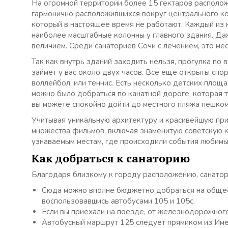
На огромной территории более 15 гектаров располож
гармонично расположившихся вокруг центрального к
который в настоящее время не работают. Каждый из к
наиболее масштабные колонны у главного здания. Д
величием. Среди санаториев Сочи с лечением, это ме
Так как внутрь зданий заходить нельзя, прогулка по
займет у вас около двух часов. Все еще открыты спо
воллейбол, или теннис. Есть несколько детских площ
можно было добраться по канатной дороге, которая т
вы можете спокойно дойти до местного пляжа пешком
Учитывая уникальную архитектуру и красивейшую при
множества фильмов, включая знаменитую советскую к
узнаваемым местам, где происходили события любимы
Как добраться к санаторию
Благодаря близкому к городу расположению, санато
Сюда можно вполне бюджетно добраться на общес
воспользовавшись автобусами 105 и 105с.
Если вы приехали на поезде, от железнодорожного
Автобусный маршрут 125 следует прямиком из Име