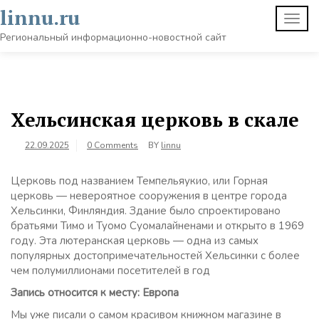
Skip
linnu.ru
TOGG
to
NAVI
content
Региональный информационно-новостной сайт
Хельсинская церковь в скале
22.09.2025
0 Comments
BY
linnu
Церковь под названием Темпельяукио, или Горная
церковь — невероятное сооружения в центре города
Хельсинки, Финляндия. Здание было спроектировано
братьями Тимо и Туомо Суомалайненами и открыто в 1969
году. Эта лютеранская церковь — одна из самых
популярных достопримечательностей Хельсинки с более
чем полумиллионами посетителей в год
Запись относится к месту: Европа
Мы уже писали о самом красивом книжном магазине в