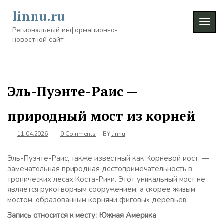
Skip
linnu.ru
to
TOG
content
Региональный информационно-
NAVI
новостной сайт
Эль-Пуэнте-Раис —
природный мост из корней
11.04.2026
0 Comments
BY
linnu
Эль-Пуэнте-Раис, также известный как Корневой мост, —
замечательная природная достопримечательность в
тропических лесах Коста-Рики. Этот уникальный мост не
является рукотворным сооружением, а скорее живым
мостом, образованным корнями фиговых деревьев.
Запись относится к месту: Южная Америка