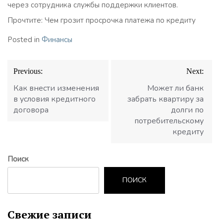
через сотрудника службы поддержки клиентов.
Прочтите: Чем грозит просрочка платежа по кредиту
Posted in
Финансы
Навигация
Previous:
Next:
по
записям
Как внести изменения
Может ли банк
в условия кредитного
забрать квартиру за
договора
долги по
потребительскому
кредиту
Поиск
ПОИСК
Свежие записи