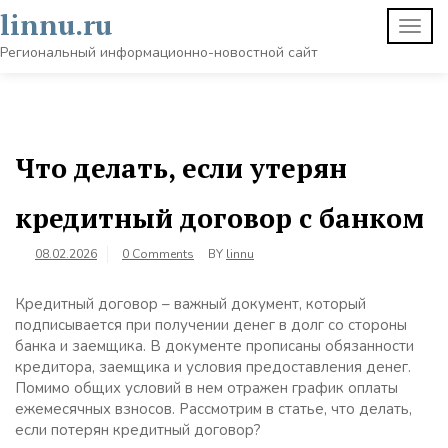
Skip
linnu.ru
TOGG
to
NAVI
content
Региональный информационно-новостной сайт
Что делать, если утерян
кредитный договор с банком
08.02.2026
0 Comments
BY
linnu
Кредитный договор – важный документ, который
подписывается при получении денег в долг со стороны
банка и заемщика. В документе прописаны обязанности
кредитора, заемщика и условия предоставления денег.
Помимо общих условий в нем отражен график оплаты
ежемесячных взносов. Рассмотрим в статье, что делать,
если потерян кредитный договор?