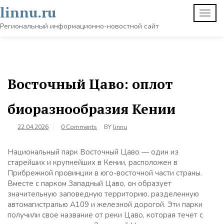
Skip
linnu.ru
TOGG
to
NAVI
content
Региональный информационно-новостной сайт
Восточный Цаво: оплот
биоразнообразия Кении
22.04.2026
0 Comments
BY
linnu
Национальный парк Восточный Цаво — один из
старейших и крупнейших в Кении, расположен в
Прибрежной провинции в юго-восточной части страны.
Вместе с парком Западный Цаво, он образует
значительную заповедную территорию, разделенную
автомагистралью A109 и железной дорогой. Эти парки
получили свое название от реки Цаво, которая течет с