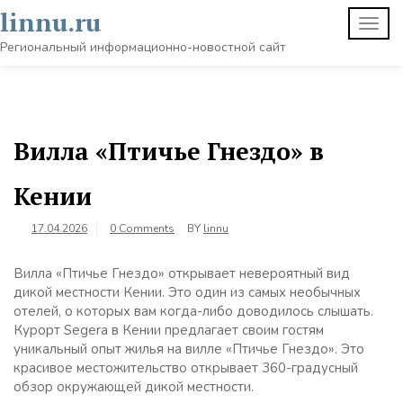
Skip
linnu.ru
TOGG
to
NAVI
content
Региональный информационно-новостной сайт
Вилла «Птичье Гнездо» в
Кении
17.04.2026
0 Comments
BY
linnu
Вилла «Птичье Гнездо» открывает невероятный вид
дикой местности Кении. Это один из самых необычных
отелей, о которых вам когда-либо доводилось слышать.
Курорт Segera в Кении предлагает своим гостям
уникальный опыт жилья на вилле «Птичье Гнездо». Это
красивое местожительство открывает 360-градусный
обзор окружающей дикой местности.