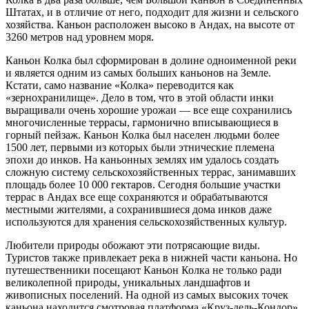
Штатах, и в отличие от него, подходит для жизни и сельского
хозяйства. Каньон расположен высоко в Андах, на высоте от
3260 метров над уровнем моря.
Каньон Колка был сформирован в долине одноименной реки
и является одним из самых больших каньонов на Земле.
Кстати, само название «Колка» переводится как
«зернохранилище». Дело в том, что в этой области инки
выращивали очень хорошие урожаи — все еще сохранились
многочисленные террасы, гармонично вписывающиеся в
горный пейзаж. Каньон Колка был населен людьми более
1500 лет, первыми из которых были этнические племена
эпохи до инков. На каньонных землях им удалось создать
сложную систему сельскохозяйственных террас, занимавших
площадь более 10 000 гектаров. Сегодня большие участки
террас в Андах все еще сохраняются и обрабатываются
местными жителями, а сохранившиеся дома инков даже
используются для хранения сельскохозяйственных культур.
Любители природы обожают эти потрясающие виды.
Туристов также привлекает река в нижней части каньона. Но
путешественники посещают Каньон Колка не только ради
великолепной природы, уникальных ландшафтов и
живописных поселений. На одной из самых высоких точек
каньона находится смотровая платформа «Круз-дель-Кондор»,