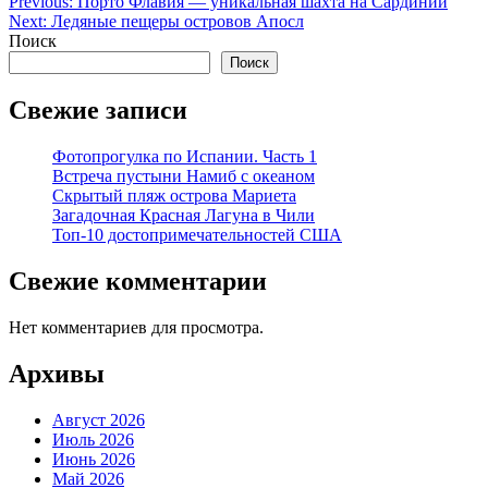
Навигация
Previous:
Порто Флавия — уникальная шахта на Сардинии
Next:
Ледяные пещеры островов Апосл
по
Поиск
записям
Поиск
Свежие записи
Фотопрогулка по Испании. Часть 1
Встреча пустыни Намиб с океаном
Скрытый пляж острова Мариета
Загадочная Красная Лагуна в Чили
Топ-10 достопримечательностей США
Свежие комментарии
Нет комментариев для просмотра.
Архивы
Август 2026
Июль 2026
Июнь 2026
Май 2026