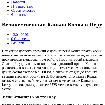
Новости
Путешествия
Строительство
Финансы
Величественный Каньон Колка в Перу
13.01.2026
0 Comments
By
linnu
В течение долгого времени о долине реки Колка практически
ничего не было известно. Ходили различные легенды об этом
практически неизведанном районе Перу, который называли
Долиной чудес, огня, инков и даже долиной орлов. Каньон
расположен в южной части Перу, в 160 км от Арекипы. Его
длина составляет более 100 км, а глубина от дна до горных
вершин местами достигает 3,400 метров. Это делает Колка
вторым самым глубоким каньоном в мире после Каньона
Котауаси, который достигает 3535 метров в самом глубоком
месте.
Запись относится к месту: Перу
Колка в два раза больше, чем Большой Каньон в Соединенных