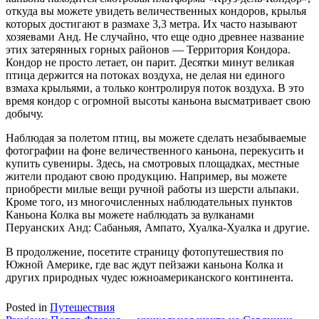
откуда вы можете увидеть величественных кондоров, крылья
которых достигают в размахе 3,3 метра. Их часто называют
хозяевами Анд. Не случайно, что еще одно древнее название
этих затерянных горных районов — Территория Кондора.
Кондор не просто летает, он парит. Десятки минут великая
птица держится на потоках воздуха, не делая ни единого
взмаха крыльями, а только контролируя поток воздуха. В это
время кондор с огромной высоты каньона высматривает свою
добычу.
Наблюдая за полетом птиц, вы можете сделать незабываемые
фотографии на фоне величественного каньона, перекусить и
купить сувениры. Здесь, на смотровых площадках, местные
жители продают свою продукцию. Например, вы можете
приобрести милые вещи ручной работы из шерсти альпаки.
Кроме того, из многочисленных наблюдательных пунктов
Каньона Колка вы можете наблюдать за вулканами
Перуанских Анд: Сабаньяя, Ампато, Хуалка-Хуалка и другие.
В продолжение, посетите страницу фотопутешествия по
Южной Америке, где вас ждут пейзажи каньона Колка и
других природных чудес южноамериканского континента.
Posted in
Путешествия