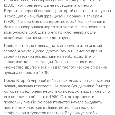
Карл Мориц фон Бойрман (1862) и Джерард Рохлфс
(1881), хотя они никогда не посещали это место.
Вероятно, первый европеец, который посетил этот вулкан
и сообщил о нем, был французом, Лораном Лапьером
(1920). Лапьер был офицером, который был захвачен в
бою и конвоировался через эти места. У него появилась
возможность сообщить о его приключениях после
освобождения несколько лет спустя.
Приблизительно одиннадцать лет спустя итальянский
геолог, Ардито Десио, достиг Вау-ан-Намус во время
своей известной экспедиции на верблюдах. В его
геологической экспедиции Десио также посетил
множество других мест и издал геологическое описание
вулкана впервые в 1935.
После Второй мировой войны несколько ученых посетили
вулкан, включая географа Николаса Бенджамина Ричтера,
который предпринял несколько поездок и издал книгу по
его поездке в область в 1960. С этого времени, и
поскольку ливийское правительство начало выдавать
нефтяные концессии в Ливии, несколько геологов,
геофизиков и туристов посетили Вау-Намус, чтобы