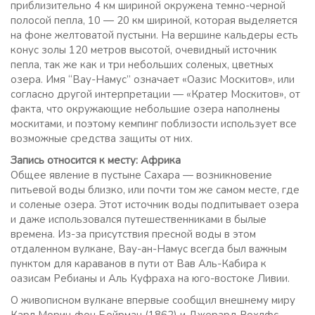
приблизительно 4 км шириной окружена темно-черной
полосой пепла, 10 — 20 км шириной, которая выделяется
на фоне желтоватой пустыни. На вершине кальдеры есть
конус золы 120 метров высотой, очевидный источник
пепла, так же как и три небольших соленых, цветных
озера. Имя “Вау-Намус” означает «Оазис Москитов», или
согласно другой интерпретации — «Кратер Москитов», от
факта, что окружающие небольшие озера наполнены
москитами, и поэтому кемпинг поблизости использует все
возможные средства защиты от них.
Запись относится к месту: Африка
Общее явление в пустыне Сахара — возникновение
питьевой воды близко, или почти том же самом месте, где
и соленые озера. Этот источник воды подпитывает озера
и даже использовался путешественниками в былые
времена. Из-за присутствия пресной воды в этом
отдаленном вулкане, Вау-ан-Намус всегда был важным
пунктом для караванов в пути от Вав Аль-Кабира к
оазисам Ребианы и Аль Куфраха на юго-востоке Ливии.
О живописном вулкане впервые сообщил внешнему миру