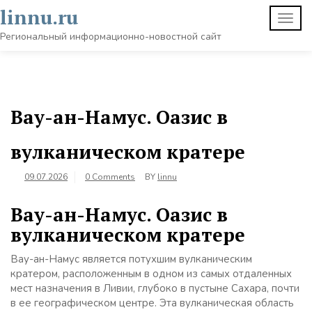
Skip
linnu.ru
TOGG
to
NAVI
content
Региональный информационно-новостной сайт
Вау-ан-Намус. Оазис в
вулканическом кратере
09.07.2026
0 Comments
BY
linnu
Вау-ан-Намус. Оазис в
вулканическом кратере
Вау-ан-Намус является потухшим вулканическим
кратером, расположенным в одном из самых отдаленных
мест назначения в Ливии, глубоко в пустыне Сахара, почти
в ее географическом центре. Эта вулканическая область