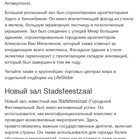
Антверпена).
Большой роскошный зал был спроектирован архитекторами
Харго и Хеннебиком. Он имел впечатляющий фасад из стекла
и железа, большую мраморную лестницу и позолоченные
украшения. Зал был соединен с улицей Меир большим
зданием, спроектированным городским архитектором
Алексисом Ван Мехеленом, который также отвечал за
координацию всего комплекса. Фасадное здание в стиле
эклектики гармонирует с прилегающим складом инноваций,
который был завершен в том же году.
Читайте также о крупнейших торговых центрах мира в
отдельной подборке на LifeGlobe.
Новый зал Stadsfeestzaal
Новый зал, известный как Stadsfeestzaal (Городской
Фестивальный Зал) имел мгновенный успех. Он
использовался, как многофункциональный комплекс и
проводил всевозможные мероприятия. Здесь
приветствовались важные государственные деятели, включая
короля страны. Он также использовался для гораздо более
обыденных мероприятий, таких как выставки и даже рынки.