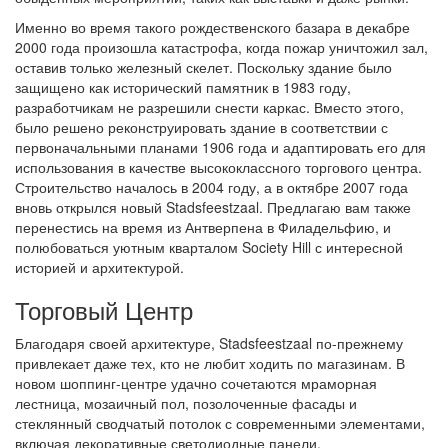
Именно во время такого рождественского базара в декабре
2000 года произошла катастрофа, когда пожар уничтожил зал,
оставив только железный скелет. Поскольку здание было
защищено как исторический памятник в 1983 году,
разработчикам не разрешили снести каркас. Вместо этого,
было решено реконструировать здание в соответствии с
первоначальными планами 1906 года и адаптировать его для
использования в качестве высококлассного торгового центра.
Строительство началось в 2004 году, а в октябре 2007 года
вновь открылся новый Stadsfeestzaal. Предлагаю вам также
перенестись на время из Антверпена в Филадельфию, и
полюбоваться уютным кварталом Society Hill с интересной
историей и архитектурой.
Торговый Центр
Благодаря своей архитектуре, Stadsfeestzaal по-прежнему
привлекает даже тех, кто не любит ходить по магазинам. В
новом шоппинг-центре удачно сочетаются мраморная
лестница, мозаичный пол, позолоченные фасады и
стеклянный сводчатый потолок с современными элементами,
включая декоративные светодиодные панели.