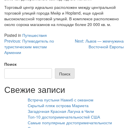
Торговый центр идеально расположен между центральной
торговой улицей города Мейр и Hopland, еще одной
высококлассной торговой улицей. В комплексе расположено
около сорока магазинов на площади более 20 000 кв. м.
Posted in
Путешествия
Навигация
Previous:
Путеводитель по
Next:
Львов — жемчужина
туристическим местам
Восточной Европы
по
Армении
записям
Поиск
Поиск
Свежие записи
Встреча пустыни Намиб с океаном
Скрытый пляж острова Мариета
Загадочная Красная Лагуна в Чили
Топ-10 достопримечательностей США
Самые популярные достопримечательности