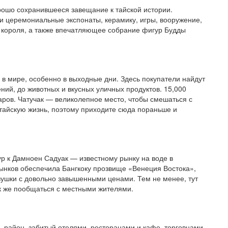
рошо сохранившееся завещание к тайской истории.
 и церемониальные экспонаты, керамику, игры, вооружение,
 короля, а также впечатляющее собрание фигур Будды
в мире, особенно в выходные дни. Здесь покупатели найдут
ний, до животных и вкусных уличных продуктов. 15,000
ров. Чатучак — великолепное место, чтобы смешаться с
тайскую жизнь, поэтому приходите сюда пораньше и
ур к Дамноен Садуак — известному рынку на воде в
ынков обеспечила Бангкоку прозвище «Венеция Востока»,
овушки с довольно завышенными ценами. Тем не менее, тут
ак же пообщаться с местными жителями.
 район, забитый отелями, ресторанами и кафе, торговцами