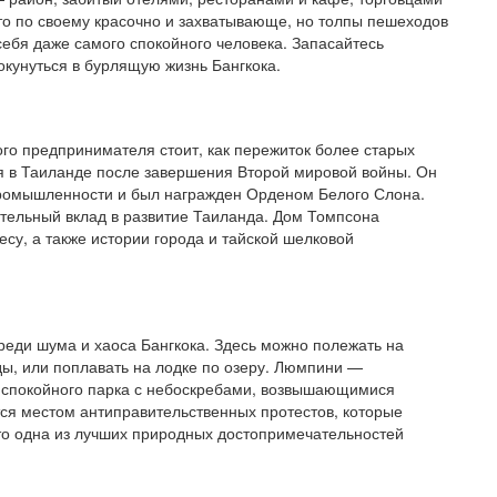
сто по своему красочно и захватывающе, но толпы пешеходов
себя даже самого спокойного человека. Запасайтесь
окунуться в бурлящую жизнь Бангкока.
го предпринимателя стоит, как пережиток более старых
я в Таиланде после завершения Второй мировой войны. Он
ромышленности и был награжден Орденом Белого Слона.
тельный вклад в развитие Таиланда. Дом Томпсона
есу, а также истории города и тайской шелковой
реди шума и хаоса Бангкока. Здесь можно полежать на
ды, или поплавать на лодке по озеру. Люмпини —
 спокойного парка с небоскребами, возвышающимися
ится местом антиправительственных протестов, которые
это одна из лучших природных достопримечательностей