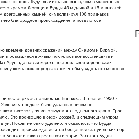
ассаж, но цены будут значительно выше, чем в массажных
всего храмом Лежащего Будды 45 м длиной и 15 м высотой.
м драгоценных камней, символизируя 108 признаков
 его благородное происхождение, а поза лотоса
 ко времени древних сражений между Сиамом и Бирмой.
ин и оставшиеся в живых поклялись все восстановить и
Ват Арун, где новый король построил свой королевский
шину комплекса перед закатом, чтобы увидеть это место во
ой достопримечательностью Бангкока. В течение 1950-х
а. Условием продажи было удаление ничем не
лишком тяжелой для используемого подъемного крана. Трос
емлю. Это произошло в сезон дождей, и следующим утром
атуи. Покрытие было удалено, и оказалось, что Будда
 проследить происхождение этой бесценной статуи до сих пор
а в Бангкок и какова реальная история Золотого Будды.