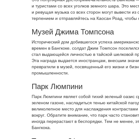
и туристами со всех уголков земного шара. Это ме
и ревущая музыка со всех сторон могут вывести из 
терпением и отправляйтесь на Каосан Роад, чтобы 
Музей Джима Томпсона
Исторический дом добившегося успеха американско
времен в Бангкоке. солдат Джим Томпсон поселилс
стал выдающейся личностью в тайской шелковой п
Эта награда выдается иностранцам, внесшим значи
превратили в музей, посвященный его жизни и бизн
промышленности.
Парк Люмпини
Парк Люмпини являет собой тихий зеленый оазис с
зеленом газоне, насладиться тенью китайской паго
великолепное место для наслаждения контрастами
вокруг. Обратите внимание, что парк часто станов
иногда перерастают в беспорядки. Тем не менее, 
Бангкока.