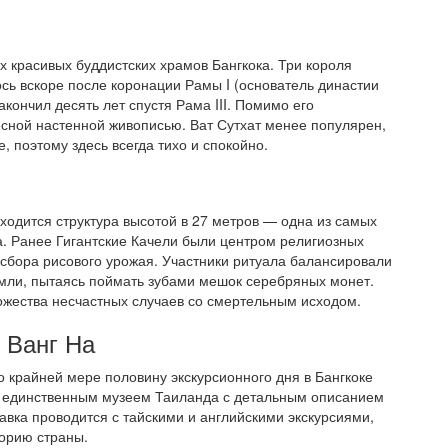
х красивых буддистских храмов Бангкока. Три короля
ось вскоре после коронации Рамы I (основатель династии
акончил десять лет спустя Рама III. Помимо его
есной настенной живописью. Ват Сутхат менее популярен,
 поэтому здесь всегда тихо и спокойно.
ходится структура высотой в 27 метров — одна из самых
. Ранее Гигантские Качели были центром религиозных
сбора рисового урожая. Участники ритуала балансировали
земли, пытаясь поймать зубами мешок серебряных монет.
ножества несчастных случаев со смертельным исходом.
 Ванг На
 крайней мере половину экскурсионного дня в Бангкоке
л единственным музеем Таиланда с детальным описанием
авка проводится с тайскими и английскими экскурсиями,
орию страны.