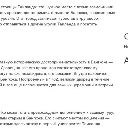
от столицы Таиланда: это шумное место с всеми возможными
Есть древние достопримечательности Бангкока, современные
уровня. Этот город затягивает туристов в круговорот
о отправиться в другие уголки Таиланда и посетить
Н
 главную историческую достопримечательность в Бангкоке —
Дворец на все сто процентов соответствует своему
гут только позавидовать его роскоши. Внутри находится
ангкока. Построенный в 1782, великий дворец в течение
й и все еще используется для важных церемоний и встречи
 Пхо может стать превосходным дополнением к вашему туру.
мым старым в Бангкоке. Его считают местом исцеления —
 открыл здесь аптеку и первый университет Таиланда.