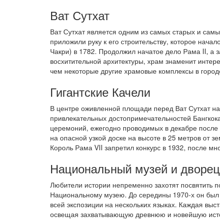
Ват Сутхат
Ват Сутхат является одним из самых старых и самы
приложили руку к его строительству, которое начал
Чакри) в 1782. Продолжил начатое дело Рама II, а з
восхитительной архитектуры, храм знаменит интер
чем некоторые другие храмовые комплексы в городе,
Гигантские Качели
В центре оживленной площади перед Ват Сутхат на
привлекательных достопримечательностей Бангкока
церемоний, ежегодно проводимых в декабре после 
на опасной узкой доске на высоте в 25 метров от 
Король Рама VII запретил конкурс в 1932, после м
Национальный музей и дворец
Любители истории непременно захотят посвятить по
Национальному музею. До середины 1970-х он бы
всей экспозиции на нескольких языках. Каждая выст
освещая захватывающую древнюю и новейшую ист