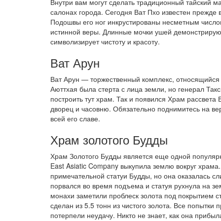
Внутри вам могут сделать традиционный тайский м
салонах города. Сегодня Ват Пхо известен прежде 
Подошвы его ног инкрустированы несметным число
истинной веры. Длинные мочки ушей демонстрируют
символизирует чистоту и красоту.
Ват Арун
Ват Арун — торжественный комплекс, относящийся
Аюттхая была стерта с лица земли, но генерал Такс
построить тут храм. Так и появился Храм рассвета 
дворец и часовню. Обязательно поднимитесь на вер
всей его славе.
Храм золотого Будды
Храм Золотого Будды является еще одной популярн
East Asiatic Company выкупила землю вокруг храм
примечательной статуи Будды, но она оказалась с
порвался во время подъема и статуя рухнула на з
монахи заметили проблеск золота под покрытием ст
сделан из 5.5 тонн из чистого золота. Все попытки
потерпели неудачу. Никто не знает, как она прибыл