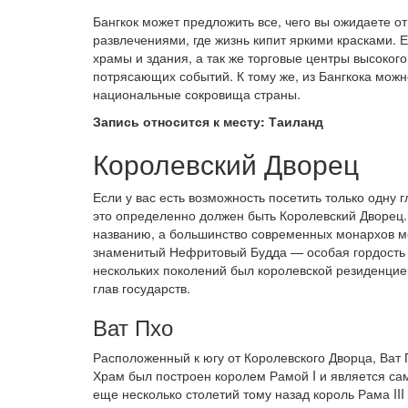
Бангкок может предложить все, чего вы ожидаете 
развлечениями, где жизнь кипит яркими красками. 
храмы и здания, а так же торговые центры высокого 
потрясающих событий. К тому же, из Бангкока можн
национальные сокровища страны.
Запись относится к месту: Таиланд
Королевский Дворец
Если у вас есть возможность посетить только одну
это определенно должен быть Королевский Дворец. 
названию, а большинство современных монархов мо
знаменитый Нефритовый Будда — особая гордость Б
нескольких поколений был королевской резиденцие
глав государств.
Ват Пхо
Расположенный к югу от Королевского Дворца, Ват
Храм был построен королем Рамой I и является са
еще несколько столетий тому назад король Рама III