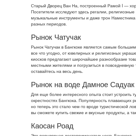
Старый Дворец Ван На, построенный Рамой I — хо
Посетители исследуют здесь регалии, религиозные
музыкальные инструменты и даже трон Наместника
разных периодов.
Рынок Чатучак
Рынок Чатучак в Бангкоке является самым большим 
все что угодно, от ювелирных и религиозных украше
киосков предлагают широчайшее разнообразие това
местными жителями и погрузиться в повседневную 
оставайтесь на весь день.
Рынок на воде Дамное Садуак
Для еще более интересного опыта стоит устроить т
окрестностях Бангкока. Популярность плавающих р
но теперь это стало чем-то вроде туристической л
вы сможете купить свежие и вкусные продукты, а т
Каосан Роад
Это популярная достопримечательность Бангкока —