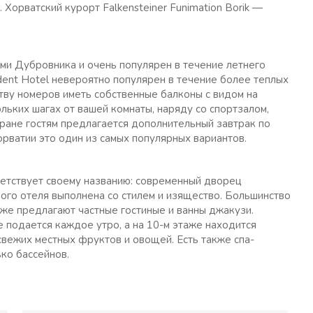
Хорватский курорт Falkensteiner Funimation Borik —
ми Дубровника и очень популярен в течение летнего
ident Hotel невероятно популярен в течение более теплых
тву номеров иметь собственные балконы с видом на
ьких шагах от вашей комнаты, наряду со спортзалом,
оране гостям предлагается дополнительный завтрак по
рватии это один из самых популярных вариантов.
ветствует своему названию: современный дворец
ого отеля выполнена со стилем и изящество. Большинство
кже предлагают частные гостиные и ванны джакузи.
 подается каждое утро, а на 10-м этаже находится
свежих местных фруктов и овощей. Есть также спа-
ько бассейнов.