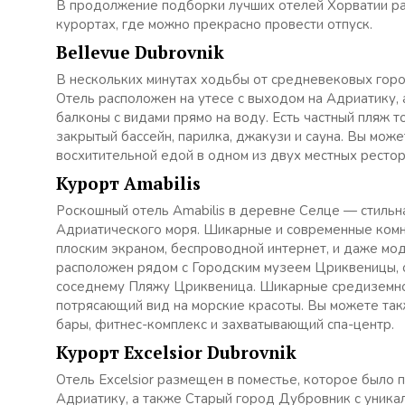
В продолжение подборки лучших отелей Хорватии р
курортах, где можно прекрасно провести отпуск.
Bellevue Dubrovnik
В нескольких минутах ходьбы от средневековых гор
Отель расположен на утесе с выходом на Адриатику,
балконы с видами прямо на воду. Есть частный пляж 
закрытый бассейн, парилка, джакузи и сауна. Вы мо
восхитительной едой в одном из двух местных рестор
Курорт Amabilis
Роскошный отель Amabilis в деревне Селце — стильн
Адриатического моря. Шикарные и современные комн
плоским экраном, беспроводной интернет, и даже мо
расположен рядом с Городским музеем Цриквеницы, о
соседнему Пляжу Цриквеница. Шикарные средиземно
потрясающий вид на морские красоты. Вы можете так
бары, фитнес-комплекс и захватывающий спа-центр.
Курорт Excelsior Dubrovnik
Отель Excelsior размещен в поместье, которое было 
Адриатику, а также Старый город Дубровник с уника