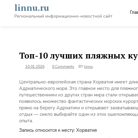
Skip
linnu.ru
to
Гла
content
Региональный информационно-новостной сайт
Топ-10 лучших пляжных ку
10.01.2026
0 Comments
BY
linnu
Центрально-европейская страна Хорватия имеет дли
Адриатического моря. Это главное место для пляжног
путешественники из других стран мира стали открыва
появилось множество фантастических морских курорт
прямо на берегу Адриатики и открывают захватываю
отдых — смело выбирайте один из этих ошеломляющи
опыта.
Запись относится к месту: Хорватия