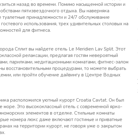
зиться назад во времени. Помимо насыщенной истории и
добствами пятизвездочного отдыха. Вы наверняка
е туалетные принадлежности и 24/7 обслуживание
 гостевого использования, трех удивительных столовых на
можностей для фитнеса.
рода Сплит вы найдете отель Le Meridien Lav Split. Этот
оклассной релаксации, предлагая гостям невероятный
ами, парилками, медитационными комнатами, фитнес-залом
аны восстановительными процедурами, то можете выбрать
емии, или пройти обучение дайвингу в Центре Водных
ника расположился уютный курорт Croatia Cavtat. Он был
е море. Это высококлассный отель с современной ярко-
мноморских элементов в отделке. Стильные комнаты
орые номера люкс даже включают гостиные и приватные
оранах на территории курорт, не говоря уже о закрытом
ах.