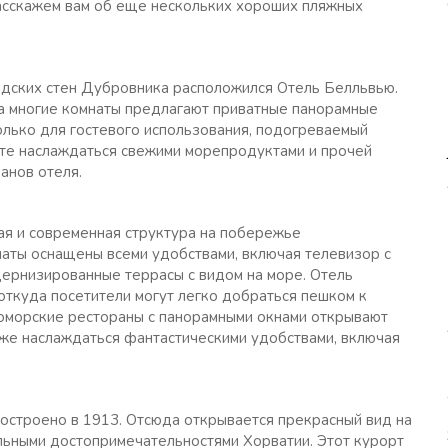
асскажем вам об еще нескольких хороших пляжных
одских стен Дубровника расположился Отель Белльвью.
 а многие комнаты предлагают приватные панорамные
только для гостевого использования, подогреваемый
жете наслаждаться свежими морепродуктами и прочей
анов отеля.
ая и современная структура на побережье
аты оснащены всеми удобствами, включая телевизор с
дернизированные террасы с видом на море. Отель
ткуда посетители могут легко добраться пешком к
морские рестораны с панорамными окнами открывают
же наслаждаться фантастическими удобствами, включая
построено в 1913. Отсюда открывается прекрасный вид на
льными достопримечательностями Хорватии. Этот курорт