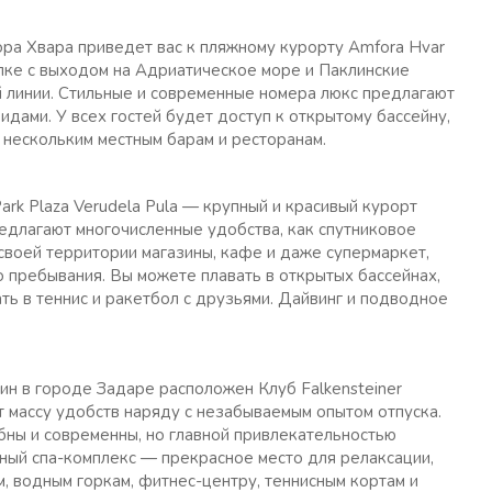
ора Хвара приведет вас к пляжному курорту Amfora Hvar
олке с выходом на Адриатическое море и Паклинские
 линии. Стильные и современные номера люкс предлагают
идами. У всех гостей будет доступ к открытому бассейну,
и нескольким местным барам и ресторанам.
rk Plaza Verudela Pula — крупный и красивый курорт
едлагают многочисленные удобства, как спутниковое
своей территории магазины, кафе и даже супермаркет,
 пребывания. Вы можете плавать в открытых бассейнах,
ть в теннис и ракетбол с друзьями. Дайвинг и подводное
ин в городе Задаре расположен Клуб Falkensteiner
ет массу удобств наряду с незабываемым опытом отпуска.
бны и современны, но главной привлекательностью
ный спа-комплекс — прекрасное место для релаксации,
м, водным горкам, фитнес-центру, теннисным кортам и