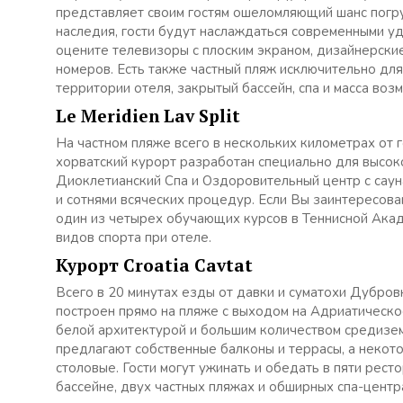
представляет своим гостям ошеломляющий шанс погру
наследия, гости будут наслаждаться современными у
оцените телевизоры с плоским экраном, дизайнерски
номеров. Есть также частный пляж исключительно для
территории отеля, закрытый бассейн, спа и масса воз
Le Meridien Lav Split
На частном пляже всего в нескольких километрах от го
хорватский курорт разработан специально для высок
Диоклетианский Спа и Оздоровительный центр с саун
и сотнями всяческих процедур. Если Вы заинтересов
один из четырех обучающих курсов в Теннисной Акад
видов спорта при отеле.
Курорт Croatia Cavtat
Всего в 20 минутах езды от давки и суматохи Дубров
построен прямо на пляже с выходом на Адриатическо
белой архитектурой и большим количеством средизе
предлагают собственные балконы и террасы, а некот
столовые. Гости могут ужинать и обедать в пяти рест
бассейне, двух частных пляжах и обширных спа-центр