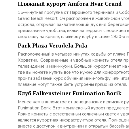
Пляжный курорт Amfora Hvar Grand
15-минутная прогулка от Паромного терминала и Соб
Grand Beach Resort. Он расположен в живописном уг
острова, открывая захватывающий дух вид береговой
премиальные удобства, включая террасы с морскими в
спортзалу на крыше, пляжному клубу в стиле 1930-х 
Park Plaza Verudela Pula
Расположенный в четырех минутах ходьбы от пляжа Pa
Хорватии. Современные и удобные комнаты отеля пр
телевидение и мини-кухни. Большой курорт имеет на 
где вы можете купить все что нужно для комфортного
пройти забавный курс обучения мини-гольфу, или игра
плавание могут также быть устроены прямо из отеля.
Клуб Falkensteiner Funimation Borik
Менее чем в километре от венецианских и римских ру
Funimation Borik. Этот комплексный курорт предлага
Яркие комнаты с естественным солнечным светом удо
является курортная инфраструктура отеля. Полноцен
вместе с доступом к внутренним и открытым бассейна