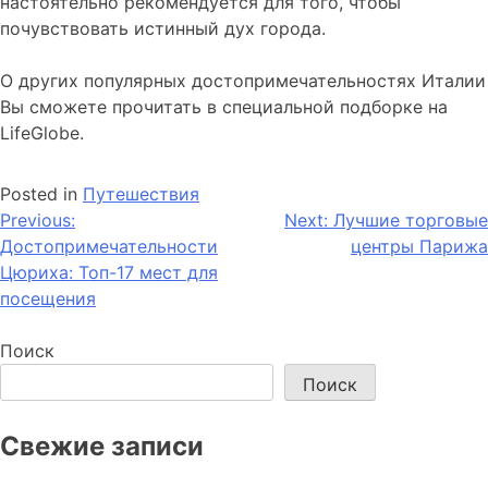
настоятельно рекомендуется для того, чтобы
почувствовать истинный дух города.
О других популярных достопримечательностях Италии
Вы сможете прочитать в специальной подборке на
LifeGlobe.
Posted in
Путешествия
Навигация
Previous:
Next:
Лучшие торговые
Достопримечательности
центры Парижа
по
Цюриха: Топ-17 мест для
записям
посещения
Поиск
Поиск
Свежие записи