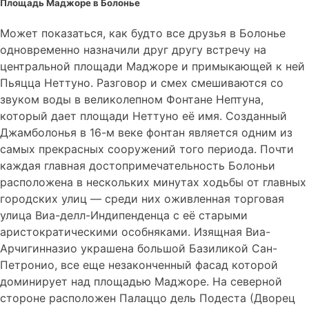
Площадь Маджоре в Болонье
Может показаться, как будто все друзья в Болонье
одновременно назначили друг другу встречу на
центральной площади Маджоре и примыкающей к ней
Пьяцца Неттуно. Разговор и смех смешиваются со
звуком воды в великолепном Фонтане Нептуна,
который дает площади Неттуно её имя. Созданный
Джамболонья в 16-м веке фонтан является одним из
самых прекрасных сооружений того периода. Почти
каждая главная достопримечательность Болоньи
расположена в нескольких минутах ходьбы от главных
городских улиц — среди них оживленная торговая
улица Виа-делл-Индипенденца с её старыми
аристократическими особняками. Изящная Виа-
Арчигинназио украшена большой Базиликой Сан-
Петронио, все еще незаконченный фасад которой
доминирует над площадью Маджоре. На северной
стороне расположен Палаццо дель Подеста (Дворец