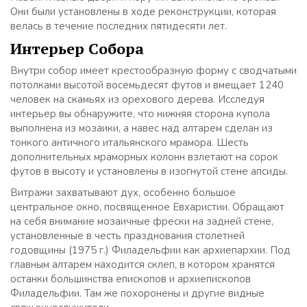
Они были установлены в ходе реконструкции, которая
велась в течение последних пятидесяти лет.
Интерьер Собора
Внутри собор имеет крестообразную форму с сводчатыми
потолками высотой восемьдесят футов и вмещает 1240
человек на скамьях из орехового дерева. Исследуя
интерьер вы обнаружите, что нижняя сторона купола
выполнена из мозаики, а навес над алтарем сделан из
тонкого античного итальянского мрамора. Шесть
дополнительных мраморных колонн взлетают на сорок
футов в высоту и установлены в изогнутой стене апсиды.
Витражи захватывают дух, особенно большое
центральное окно, посвященное Евхаристии. Обращают
на себя внимание мозаичные фрески на задней стене,
установленные в честь празднования столетней
годовщины (1975 г.) Филадельфии как архиепархии. Под
главным алтарем находится склеп, в котором хранятся
останки большинства епископов и архиепископов
Филадельфии. Там же похоронены и другие видные