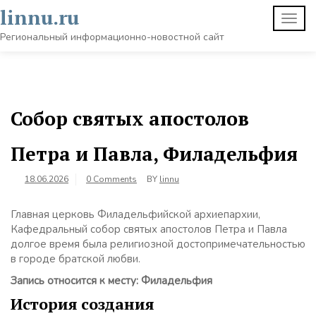
Skip
linnu.ru
TOGG
to
NAVI
content
Региональный информационно-новостной сайт
Собор святых апостолов
Петра и Павла, Филадельфия
18.06.2026
0 Comments
BY
linnu
Главная церковь Филадельфийской архиепархии,
Кафедральный собор святых апостолов Петра и Павла
долгое время была религиозной достопримечательностью
в городе братской любви.
Запись относится к месту: Филадельфия
История создания