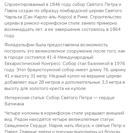
Спроектированный в 1846 году собор Святого Петра и
Павла создан по образцу ломбардской церкви Святого
Чарльза (Сан-Карло-аль-Корсо) в Риме. Строительство
церкви в римско-коринфском стиле заняло примерно
восемнадцать лет, а ее завершение состоялось в 1864
году.
Филадельфии была предоставлена ​​возможность
построить это великолепное сооружение после того, как
в городе состоялся 41-й Международный
Евхаристический Конгресс. Собор стал базиликой в ​​1976
году. Этот браунстоунский собор имеет длину 76, ширину
41 и высоту 31 метр. Медный купол на вершине церкви
добавляет еще 28 метров и дополнительные 3,3 метра в
высоту для золотого креста на куполе.
Интересная статья: Собор Святого Петра — сердце
Ватикана
Четыре колонны в коринфском стиле украшают внешний
вид. Рядом находятся четыре великолепные статуи:
Священное Сердце, Мария, мать Иисуса, и святые Петр и
Павел. Главные двери и поручни выполнены из бронзы.