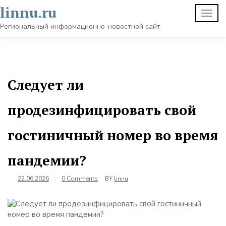
Skip
linnu.ru
TOGG
to
NAVI
content
Региональный информационно-новостной сайт
Следует ли
продезинфицировать свой
гостиничный номер во время
пандемии?
22.06.2026
0 Comments
BY
linnu