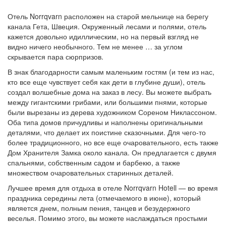
Отель Norrqvarn расположен на старой мельнице на берегу
канала Гета, Швеция. Окруженный лесами и полями, отель
кажется довольно идиллическим, но на первый взгляд не
видно ничего необычного. Тем не менее … за углом
скрывается пара сюрпризов.
В знак благодарности самым маленьким гостям (и тем из нас,
кто все еще чувствует себя как дети в глубине души), отель
создал волшебные дома на заказ в лесу. Вы можете выбрать
между гигантскими грибами, или большими пнями, которые
были вырезаны из дерева художником Сореном Никлассоном.
Оба типа домов причудливы и наполнены оригинальными
деталями, что делает их поистине сказочными. Для чего-то
более традиционного, но все еще очаровательного, есть также
Дом Хранителя Замка около канала. Он предлагается с двумя
спальнями, собственным садом и барбекю, а также
множеством очаровательных старинных деталей.
Лучшее время для отдыха в отеле Norrqvarn Hotell — во время
праздника середины лета (отмечаемого в июне), который
является днем, полным пения, танцев и безудержного
веселья. Помимо этого, вы можете наслаждаться простыми