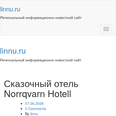
Skip
linnu.ru
to
content
Региональный информационно-новостной сайт
Toggl
naviga
linnu.ru
Региональный информационно-новостной сайт
Toggl
navig
Сказочный отель
Norrqvarn Hotell
07.06.2026
0 Comments
By
linnu