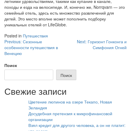
летними удовольствиями, такими как купание в канале,
походы и езда на велосипеде. И, конечно же, Norrqvarn — это
семейный отель, здесь есть множество развлечений для
детей. Это место вполне может пополнить подборку
уникальных отелей от LifeGlobe.
Posted in
Путешествия
Навигация
Previous:
Сезонные
Next:
Горизонт Гонконга и
особенности путешествия в
Симфония Огней
по
Венецию
записям
Поиск
Поиск
Свежие записи
Цветение люпинов на озере Текапо, Новая
Зеландия
Досудебная претензия к микрофинансовой
организации
Взял кредит для другого человека, а он не платит:
что делать