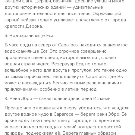
каждом шагу. Церкви, базилики, древние улицы и много
других исторических зданий — удивительные
достопримечательности для посещения. Окружающий
горный пейзаж только усиливает впечатление от города-
крепости Дарока.
8. Водохранилище Еса.
В часе езды на север от Сарагосы находится знаменитое
водохранилище Еса. Это огромное совершенно
прозрачное синее озеро, которое выглядит, словно
водная страна чудес. Резервуар Еса, не только
волшебное место для досуга и прогулок, это также одно
из самых горячих мест неподалеку от Сарагосы, где Вы
можете наслаждаться бесчисленными развлечениями и
приключениями, особенно в летний период.
9. Река Эбро — самая полноводная река Испании.
Прежде чем отправиться к озеру, убедитесь, что увидели
другое водное чудо в Сарагосе — берега реки Эбро. Её
яркие воды текут через центр города, в то время как
множество мостов создают яркий контраст с красотой
природы, подчеркивая её. Берега главным образом