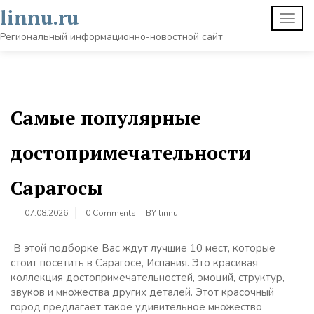
Skip
linnu.ru
TOGG
to
NAVI
content
Региональный информационно-новостной сайт
Самые популярные
достопримечательности
Сарагосы
07.08.2026
0 Comments
BY
linnu
В этой подборке Вас ждут лучшие 10 мест, которые
стоит посетить в Сарагосе, Испания. Это красивая
коллекция достопримечательностей, эмоций, структур,
звуков и множества других деталей. Этот красочный
город предлагает такое удивительное множество