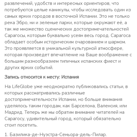
развлечений, удобств и интересных ориентиров, что
потребуются целые каникулы, чтобы исследовать один из
самых ярких городов в восточной Испании. Это не только
река Эбро, ни и зеленые парки, которые окружают её, а
так же множество сценических достопримечательностей
Сарагосы, которым буквально усеян весь город. Сарагоса
обладает особым историческим очарованием и шармом.
Это проявляется в уникальной культурной атмосфере,
которая произведет впечатление на Ваше воображение с
большим разнообразием типичных испанских фиест и
других ярких событий.
Запись относится к месту: Испания
На LifeGlobe уже неоднократно публиковались статьи, в
которых рассматривались различные
достопримечательности Испании, но больше внимания
уделялось таким городам, как Барселона, Валенсия, или
Мадрид. Теперь же мы обратим внимание читателей на
Сарагосу, удивительный город, который обязательно
стоит посетить.
1. Базилика-де-Нуэстра-Сеньора-дель-Пилар.