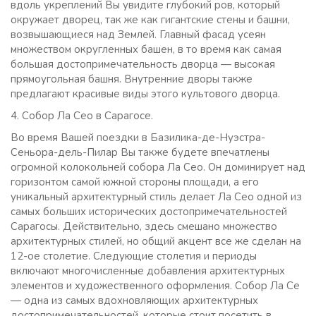
вдоль укреплений Вы увидите глубокий ров, который
окружает дворец, так же как гигантские стены и башни,
возвышающиеся над Землей. Главный фасад усеян
множеством округленных башен, в то время как самая
большая достопримечательность дворца — высокая
прямоугольная башня. Внутренние дворы также
предлагают красивые виды этого культового дворца.
4. Собор Ла Сео в Сарагосе.
Во время Вашей поездки в Базилика-де-Нуэстра-
Сеньора-дель-Пилар Вы также будете впечатлены
огромной колокольней собора Ла Сео. Он доминирует над
горизонтом самой южной стороны площади, а его
уникальный архитектурный стиль делает Ла Сео одной из
самых больших исторических достопримечательностей
Сарагосы. Действительно, здесь смешано множество
архитектурных стилей, но общий акцент все же сделан на
12-ое столетие. Следующие столетия и периоды
включают многочисленные добавления архитектурных
элементов и художественного оформления. Собор Ла Се
— одна из самых вдохновляющих архитектурных
достопримечательностей, которые стоит посетить в