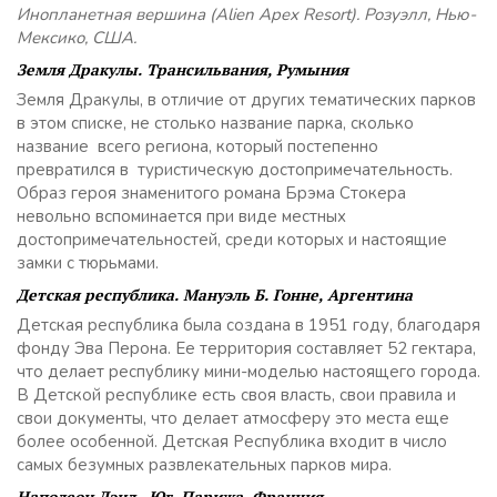
Инопланетная вершина (Alien Apex Resort). Розуэлл, Нью-
Мексико, США.
Земля Дракулы. Трансильвания, Румыния
Земля Дракулы, в отличие от других тематических парков
в этом списке, не столько название парка, сколько
название всего региона, который постепенно
превратился в туристическую достопримечательность.
Образ героя знаменитого романа Брэма Стокера
невольно вспоминается при виде местных
достопримечательностей, среди которых и настоящие
замки с тюрьмами.
Детская республика. Мануэль Б. Гонне, Аргентина
Детская республика была создана в 1951 году, благодаря
фонду Эва Перона. Ее территория составляет 52 гектара,
что делает республику мини-моделью настоящего города.
В Детской республике есть своя власть, свои правила и
свои документы, что делает атмосферу это места еще
более особенной. Детская Республика входит в число
самых безумных развлекательных парков мира.
Наполеон Лэнд . Юг Парижа, Франция