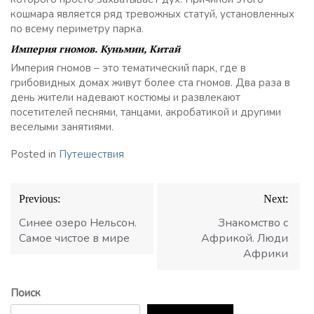
кошмара является ряд тревожных статуй, установленных
по всему периметру парка.
Империя гномов. Куньмин, Китай
Империя гномов – это тематический парк, где в
грибовидных домах живут более ста гномов. Два раза в
день жители надевают костюмы и развлекают
посетителей песнями, танцами, акробатикой и другими
веселыми занятиями.
Posted in
Путешествия
Навигация
Previous:
Next:
по
записям
Синее озеро Нельсон.
Знакомство с
Самое чистое в мире
Африкой. Люди
Африки
Поиск