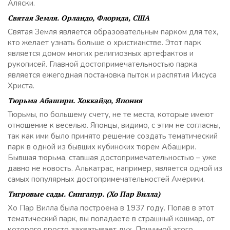
Аляски.
Святая Земля. Орландо, Флорида, США
Святая Земля является образовательным парком для тех,
кто желает узнать больше о христианстве. Этот парк
является домом многих религиозных артефактов и
рукописей. Главной достопримечательностью парка
является ежегодная постановка пыток и распятия Иисуса
Христа.
Тюрьма Абашири. Хоккайдо, Япония
Тюрьмы, по большему счету, не те места, которые имеют
отношение к веселью. Японцы, видимо, с этим не согласны,
так как ими было принято решение создать тематический
парк в одной из бывших кубинских тюрем Абашири.
Бывшая тюрьма, ставшая достопримечательностью – уже
давно не новость. Алькатрас, например, является одной из
самых популярных достопримечательностей Америки.
Тигровые сады. Сингапур. (Хо Пар Вилла)
Хо Пар Вилла была построена в 1937 году. Попав в этот
тематический парк, вы попадаете в страшный кошмар, от
которого просто захватывает дух. Причиной этого