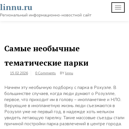
Skip
linnu.ru
TOGG
to
NAVI
content
Региональный информационно-новостной сайт
Самые необычные
тематические парки
15.02.2026
0 Comments
BY
linnu
Начнем эту необычную подборку с парка в Рохуэле. В
большинстве случаев, когда люди думают о Розуэлле,
первое, что приходит им в голову – инопланетяне и НЛО.
Верующие в инопланетную жизнь люди съезжаются в
Розуэлл уже не первый год, в надежде хоть мельком
увидеть летающую тарелку. Такие массовые съезды стали
причиной постройки парка развлечений в центре города.