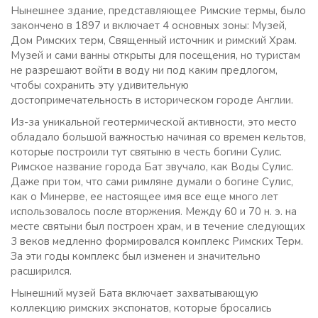
Нынешнее здание, представляющее Римские термы, было
закончено в 1897 и включает 4 основных зоны: Музей,
Дом Римских терм, Священный источник и римский Храм.
Музей и сами ванны открыты для посещения, но туристам
не разрешают войти в воду ни под каким предлогом,
чтобы сохранить эту удивительную
достопримечательность в историческом городе Англии.
Из-за уникальной геотермической активности, это место
обладало большой важностью начиная со времен кельтов,
которые построили тут святыню в честь богини Сулис.
Римское название города Бат звучало, как Воды Сулис.
Даже при том, что сами римляне думали о богине Сулис,
как о Минерве, ее настоящее имя все еще много лет
использовалось после вторжения. Между 60 и 70 н. э. на
месте святыни был построен храм, и в течение следующих
3 веков медленно формировался комплекс Римских Терм.
За эти годы комплекс был изменен и значительно
расширился.
Нынешний музей Бата включает захватывающую
коллекцию римских экспонатов, которые бросались