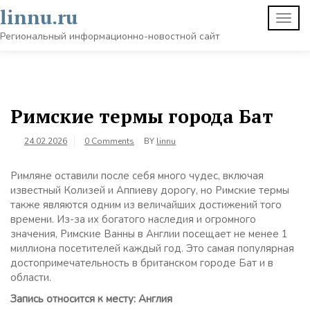
Skip
linnu.ru
TOGG
to
NAVI
content
Региональный информационно-новостной сайт
Римские термы города Бат
24.02.2026
0 Comments
BY
linnu
Римляне оставили после себя много чудес, включая
известный Колизей и Аппиеву дорогу, но Римские термы
также являются одним из величайших достижений того
времени. Из-за их богатого наследия и огромного
значения, Римские Ванны в Англии посещает не менее 1
миллиона посетителей каждый год. Это самая популярная
достопримечательность в британском городе Бат и в
области.
Запись относится к месту: Англия