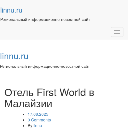
Skip
linnu.ru
to
content
Региональный информационно-новостной сайт
Toggl
naviga
linnu.ru
Региональный информационно-новостной сайт
Toggl
navig
Отель First World в
Малайзии
17.08.2025
0 Comments
By
linnu