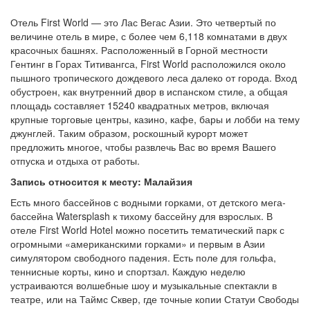
Отель First World — это Лас Вегас Азии. Это четвертый по
величине отель в мире, с более чем 6,118 комнатами в двух
красочных башнях. Расположенный в Горной местности
Гентинг в Горах Титивангса, First World расположился около
пышного тропического дождевого леса далеко от города. Вход
обустроен, как внутренний двор в испанском стиле, а общая
площадь составляет 15240 квадратных метров, включая
крупные торговые центры, казино, кафе, бары и лобби на тему
джунглей. Таким образом, роскошный курорт может
предложить многое, чтобы развлечь Вас во время Вашего
отпуска и отдыха от работы.
Запись относится к месту: Малайзия
Есть много бассейнов с водными горками, от детского мега-
бассейна Watersplash к тихому бассейну для взрослых. В
отеле First World Hotel можно посетить тематический парк с
огромными «американскими горками» и первым в Азии
симулятором свободного падения. Есть поле для гольфа,
теннисные корты, кино и спортзал. Каждую неделю
устраиваются волшебные шоу и музыкальные спектакли в
театре, или на Таймс Сквер, где точные копии Статуи Свободы