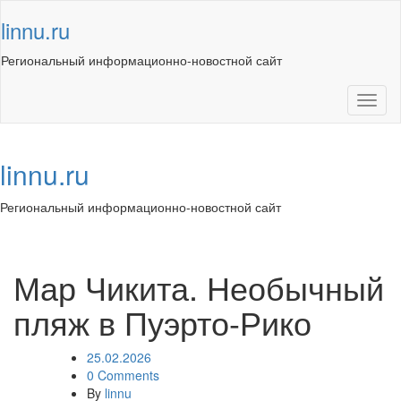
Skip
linnu.ru
to
content
Региональный информационно-новостной сайт
Toggl
naviga
linnu.ru
Региональный информационно-новостной сайт
Toggl
navig
Мар Чикита. Необычный
пляж в Пуэрто-Рико
25.02.2026
0 Comments
By
linnu