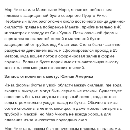
Мар Чикита или Маленькое Море, является небольшим
пляжем в защищенной бухте северного Пуэрто-Рико.
Необычный пляж расположен около восточного конца длинной
скалистой гряды на побережье Манати, приблизительно в 40
километрах к западу от Сан-Хуана. Пляж овальной формы
спрятался за скалистой стеной в маленькой бухте,
защищенной от грубых вод Атлантики. Стена была частично
разрушена действием волн, и сформировался проход в 25
метров, куда вошел поток и сформировал залив в форме
подковы. Волны в бухте порой имеют значительную высоту,
как отголосок мощных океанских течений.
Запись относится к месту: Южная Америка
Из-за формы бухты и узкой области между скалами, где вода
входит и выходит, могут быть серьезные отливы. Существует
опасность быть вытянутым в открытый океан, когда потоки
воды стремительно уходят назад из бухты. Обычно отливы
более спокойны в летних месяцах, и даже можно понырять с
трубкой и маской, но Мар Чикита не всегда хороша для
плавания из-за множества подводных скал.
Мар Чикита однажды был популярным пляжем, с пальмами,