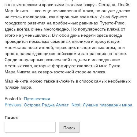
золотым песком и красивыми скалами вокруг. Сегодня, Плайя
Мар Чикита — все еще великолепный пляж, но он уже далеко
не столь изолирован, как в прошлые времена. Из-за бурного
городского развития на прибрежных равнинах Пуэрто-Рико,
здесь всегда очень многолюдно. Но популярность пляжа от
этого не уменьшилась. В любой день недели здесь всегда
проводится несколько семейных пикников и присутствует
множество посетителей, играющих в спортивные игры, или
просто наслаждающихся пейзажем и загорающих на пляже.
Среди популярных развлечений подъем и исследование
местных скал, которые формируют скалистый мыс Пунта
Мара Чикита на северо-восточной стороне пляжа.
Мар Чикита можно также включить в список самых необычных
пляжей мира.
Posted in
Путешествия
Навигация
Previous:
Острова Раджа Ампат
Next:
Лучшие пивоварни мира
по
Поиск
записям
Поиск