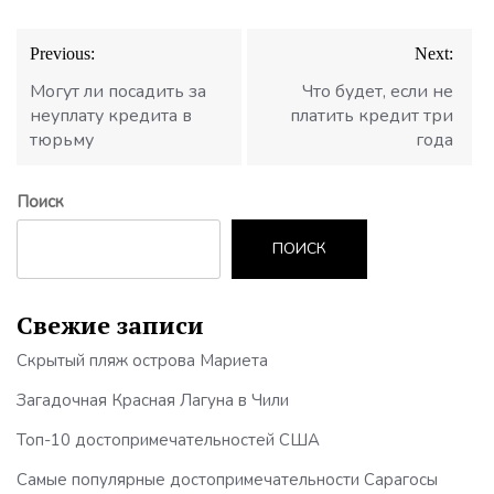
Навигация
Previous:
Next:
по
записям
Могут ли посадить за
Что будет, если не
неуплату кредита в
платить кредит три
тюрьму
года
Поиск
ПОИСК
Свежие записи
Скрытый пляж острова Мариета
Загадочная Красная Лагуна в Чили
Топ-10 достопримечательностей США
Самые популярные достопримечательности Сарагосы