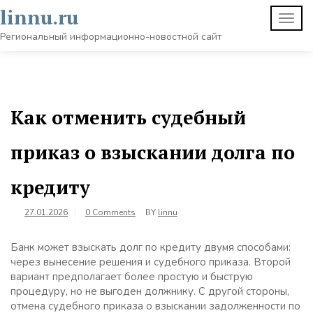
Skip
linnu.ru
TOGG
to
NAVI
content
Региональный информационно-новостной сайт
Как отменить судебный
приказ о взыскании долга по
кредиту
27.01.2026
0 Comments
BY
linnu
Банк может взыскать долг по кредиту двумя способами:
через вынесение решения и судебного приказа. Второй
вариант предполагает более простую и быструю
процедуру, но не выгоден должнику. С другой стороны,
отмена судебного приказа о взыскании задолженности по