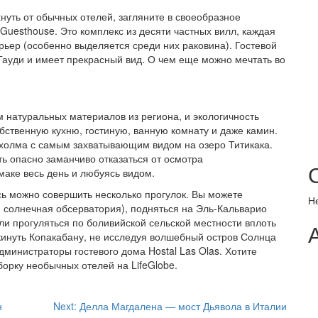
нуть от обычных отелей, загляните в своеобразное
Guesthouse. Это комплекс из десяти частных вилл, каждая
рьер (особенно выделяется среди них раковина). Гостевой
Гауди и имеет прекрасный вид. О чем еще можно мечтать во
 натуральных материалов из региона, и экологичность
бственную кухню, гостиную, ванную комнату и даже камин.
е холма с самым захватывающим видом на озеро Титикака.
ь опасно заманчиво отказаться от осмотра
маке весь день и любуясь видом.
сь можно совершить несколько прогулок. Вы можете
Н
я солнечная обсерватория), подняться на Эль-Кальварио
ли прогуляться по боливийской сельской местности вплоть
кинуть Копакабану, не исследуя волшебный остров Солнца
администраторы гостевого дома Hostal Las Olas. Хотите
орку необычных отелей на LifeGlobe.
н
Next:
Делла Магдалена — мост Дьявола в Италии