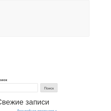
оиск
Поиск
Свежие записи
Досудебная претензия к