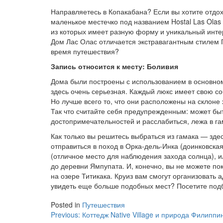
Направляетесь в Копакабана? Если вы хотите отдох
маленькое местечко под названием Hostal Las Olas 
из которых имеет разную форму и уникальный инте
Дом Лас Олас отличается экстравагантным стилем 
время путешествия?
Запись относится к месту: Боливия
Дома были построены с использованием в основном
здесь очень серьезная. Каждый люкс имеет свою со
Но лучше всего то, что они расположены на склон
Так что считайте себя предупрежденным: может быт
достопримечательностей и расслабиться, лежа в га
Как только вы решитесь выбраться из гамака — зде
отправиться в поход в Орка-дель-Инка (доинковска
(отличное место для наблюдения захода солнца), и
до деревни Ямпупата. И, конечно, вы не можете по
на озере Титикака. Круиз вам смогут организовать 
увидеть еще больше подобных мест? Посетите подб
Posted in
Путешествия
Навигация
Previous:
Коттедж Native Village и природа Филиппи