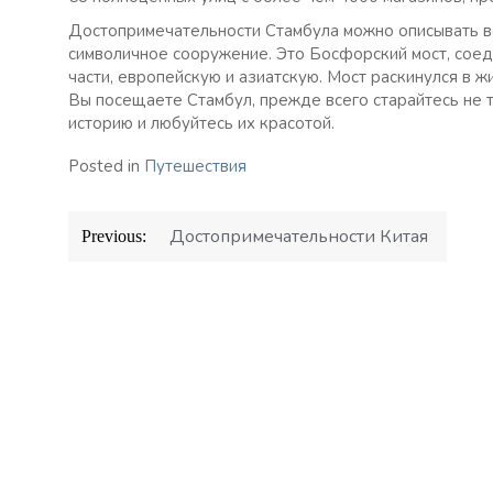
Достопримечательности Стамбула можно описывать ве
символичное сооружение. Это Босфорский мост, сое
части, европейскую и азиатскую. Мост раскинулся в 
Вы посещаете Стамбул, прежде всего старайтесь не т
историю и любуйтесь их красотой.
Posted in
Путешествия
Навигация
Достопримечательности Китая
Previous:
по
записям