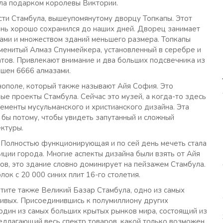
ыла подарком королевы Виктории.
и Стамбула, вышеупомянутому дворцу Топкапы. Этот
ь хорошо сохранился до наших дней. Дворец занимает
ами и множеством зданий меньшего размера. Топкапы
менитый Алмаз Спунмейкера, установленный в серебре и
тов. Привлекают внимание и два больших подсвечника из
ашен 6666 алмазами.
нополе, который также называют Айя София. Это
е проекты Стамбула. Сейчас это музей, а когда-то здесь
ементы мусульманского и христианского дизайна. Эта
бы потому, чтобы увидеть запутанный и сложный
ектуры.
 Полностью функционирующая и по сей день мечеть стала
ции города. Многие аспекты дизайна были взять от Айя
ов, это здание словно доминирует на пейзажем Стамбула.
ок с 20 000 синих плит 16-го столетия.
тите также Великий Базар Стамбула, одно из самых
сивых. Присоединившись к полумиллиону других
один из самых больших крытых рынков мира, состоящий из
едлагающий весь спектр товаров, какой только возможен.