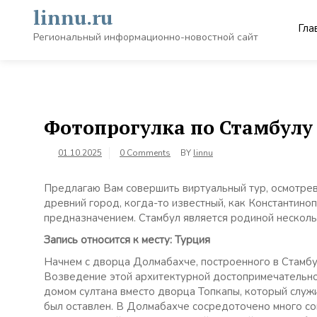
Skip
linnu.ru
to
Гла
content
Региональный информационно-новостной сайт
Фотопрогулка по Стамбулу
01.10.2025
0 Comments
BY
linnu
Предлагаю Вам совершить виртуальный тур, осмотрев
древний город, когда-то известный, как Константино
предназначением. Стамбул является родиной несколь
Запись относится к месту: Турция
Начнем с дворца Долмабахче, построенного в Стамб
Возведение этой архитектурной достопримечательнос
домом султана вместо дворца Топкапы, который служи
был оставлен. В Долмабахче сосредоточено много со