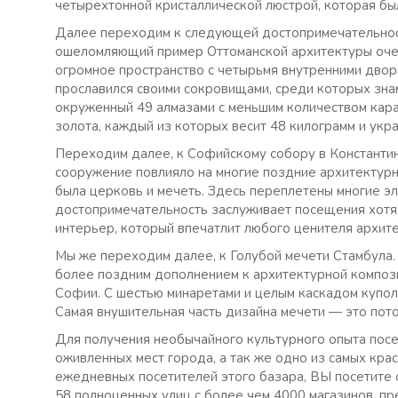
четырехтонной кристаллической люстрой, которая б
Далее переходим к следующей достопримечательност
ошеломляющий пример Оттоманской архитектуры очен
огромное пространство с четырьмя внутренними двор
прославился своими сокровищами, среди которых зна
окруженный 49 алмазами с меньшим количеством кара
золота, каждый из которых весит 48 килограмм и укр
Переходим далее, к Софийскому собору в Константи
сооружение повлияло на многие поздние архитектурны
была церковь и мечеть. Здесь переплетены многие эл
достопримечательность заслуживает посещения хотя 
интерьер, который впечатлит любого ценителя архит
Мы же переходим далее, к Голубой мечети Стамбула.
более поздним дополнением к архитектурной компози
Софии. С шестью минаретами и целым каскадом купол
Самая внушительная часть дизайна мечети — это потол
Для получения необычайного культурного опыта посе
оживленных мест города, а так же одно из самых кра
ежедневных посетителей этого базара, ВЫ посетите 
58 полноценных улиц с более чем 4000 магазинов, пр