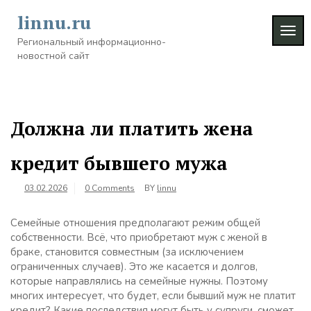
Skip
linnu.ru
to
TOG
content
Региональный информационно-
NAVI
новостной сайт
Должна ли платить жена
кредит бывшего мужа
03.02.2026
0 Comments
BY
linnu
Семейные отношения предполагают режим общей
собственности. Всё, что приобретают муж с женой в
браке, становится совместным (за исключением
ограниченных случаев). Это же касается и долгов,
которые направлялись на семейные нужны. Поэтому
многих интересует, что будет, если бывший муж не платит
кредит? Какие последствия могут быть у супруги, сможет