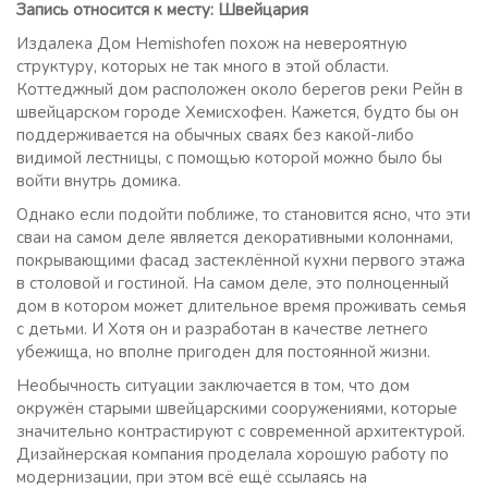
Запись относится к месту: Швейцария
Издалека Дом Hemishofen похож на невероятную
структуру, которых не так много в этой области.
Коттеджный дом расположен около берегов реки Рейн в
швейцарском городе Хемисхофен. Кажется, будто бы он
поддерживается на обычных сваях без какой-либо
видимой лестницы, с помощью которой можно было бы
войти внутрь домика.
Однако если подойти поближе, то становится ясно, что эти
сваи на самом деле является декоративными колоннами,
покрывающими фасад застеклённой кухни первого этажа
в столовой и гостиной. На самом деле, это полноценный
дом в котором может длительное время проживать семья
с детьми. И Хотя он и разработан в качестве летнего
убежища, но вполне пригоден для постоянной жизни.
Необычность ситуации заключается в том, что дом
окружён старыми швейцарскими сооружениями, которые
значительно контрастируют с современной архитектурой.
Дизайнерская компания проделала хорошую работу по
модернизации, при этом всё ещё ссылаясь на