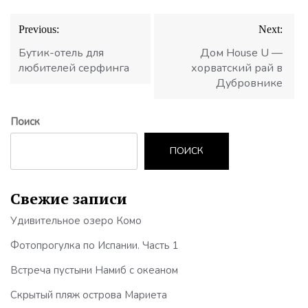
Навигация
Previous:
Next:
по
записям
Бутик-отель для
Дом House U —
любителей серфинга
хорватский рай в
Дубровнике
Поиск
ПОИСК
Свежие записи
Удивительное озеро Комо
Фотопрогулка по Испании. Часть 1
Встреча пустыни Намиб с океаном
Скрытый пляж острова Мариета