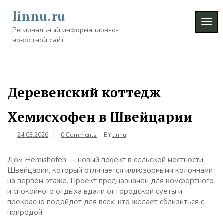
Skip
linnu.ru
to
TOG
content
Региональный информационно-
NAVI
новостной сайт
Деревенский коттедж
Хемисхофен в Швейцарии
24.03.2026
0 Comments
BY
linnu
Дом Hemishofen — новый проект в сельской местности
Швейцарии, который отличается иллюзорными колоннами
на первом этаже. Проект предназначен для комфортного
и спокойного отдыха вдали от городской суеты и
прекрасно подойдет для всех, кто желает сблизиться с
природой.