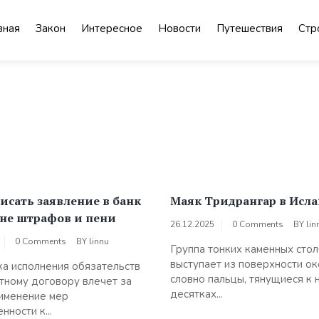
вная
Закон
Интересное
Новости
Путешествия
Стр
исать заявление в банк
Маяк Тридрангар в Исл
ене штрафов и пени
26.12.2025
0 Comments
BY
lin
0 Comments
BY
linnu
Группа тонких каменных сто
выступает из поверхности ок
а исполнения обязательств
словно пальцы, тянущиеся к 
тному договору влечет за
десятках...
именение мер
нности к...