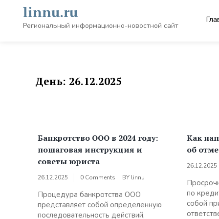
Skip
linnu.ru
to
Гла
content
Региональный информационно-новостной сайт
День:
26.12.2025
Банкротство ООО в 2024 году:
Как нап
пошаговая инструкция и
об отм
советы юриста
26.12.2025
26.12.2025
0 Comments
BY
linnu
Просрочк
по креди
Процедура банкротства ООО
собой пр
представляет собой определенную
ответстве
последовательность действий,