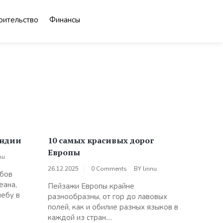
оительство
Финансы
андии
10 самых красивых дорог
Европы
nu
26.12.2025
0 Comments
BY
linnu
лбов
еана,
Пейзажи Европы крайне
небу в
разнообразны, от гор до лавовых
полей, как и обилие разных языков в
каждой из стран....