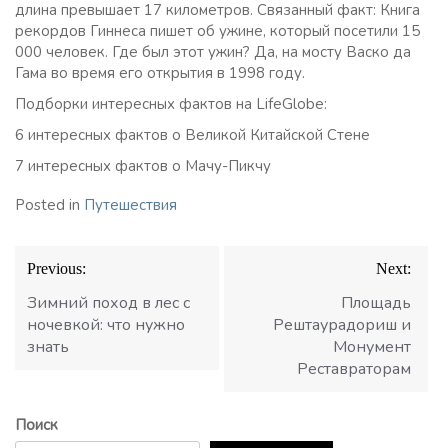
длина превышает 17 километров. Связанный факт: Книга
рекордов Гиннеса пишет об ужине, который посетили 15
000 человек. Где был этот ужин? Да, на мосту Васко да
Гама во время его открытия в 1998 году.
Подборки интересных фактов на LifeGlobe:
6 интересных фактов о Великой Китайской Стене
7 интересных фактов о Мачу-Пикчу
Posted in
Путешествия
Навигация
Previous:
Next:
по
записям
Зимний поход в лес с
Площадь
ночевкой: что нужно
Рештаурадориш и
знать
Монумент
Реставраторам
Поиск