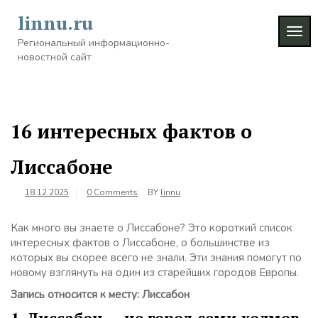
Skip
linnu.ru
to
TOG
content
Региональный информационно-
NAVI
новостной сайт
16 интересных фактов о
Лиссабоне
18.12.2025
0 Comments
BY
linnu
Как много вы знаете о Лиссабоне? Это короткий список
интересных фактов о Лиссабоне, о большинстве из
которых вы скорее всего не знали. Эти знания помогут по
новому взглянуть на один из старейших городов Европы.
Запись относится к месту: Лиссабон
1. Лиссабон — не город семи холмов