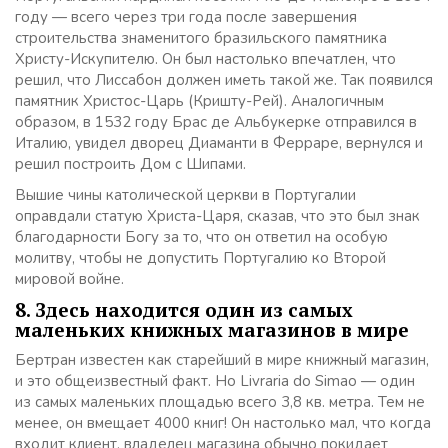
году — всего через три года после завершения
строительства знаменитого бразильского памятника
Христу-Искупителю. Он был настолько впечатлен, что
решил, что Лиссабон должен иметь такой же. Так появился
памятник Христос-Царь (Кришту-Рей). Аналогичным
образом, в 1532 году Брас де Альбукерке отправился в
Италию, увидел дворец Диаманти в Ферраре, вернулся и
решил построить Дом с Шипами.
Вышие чины католической церкви в Португалии
оправдали статую Христа-Царя, сказав, что это был знак
благодарности Богу за то, что он ответил на особую
молитву, чтобы не допустить Португалию ко Второй
мировой войне.
8. Здесь находится один из самых
маленьких книжных магазинов в мире
Бертран известен как старейший в мире книжный магазин,
и это общеизвестный факт. Но Livraria do Simao — один
из самых маленьких площадью всего 3,8 кв. метра. Тем не
менее, он вмещает 4000 книг! Он настолько мал, что когда
входит клиент, владелец магазина обычно покидает