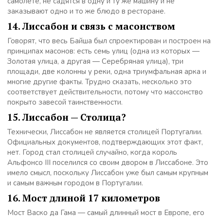
самолете, не садятся в одну и ту же машину и не
заказывают одно и то же блюдо в ресторане.
14. Лиссабон и связь с масонством
Говорят, что весь Байша был спроектирован и построен на
принципах масонов: есть семь улиц (одна из которых —
Золотая улица, а другая — Серебряная улица), три
площади, две колонны у реки, одна триумфальная арка и
многие другие факты. Трудно сказать, несколько это
соответствует действительности, потому что массонство
покрыто завесой таинственности.
15. Лиссабон — Столица?
Технически, Лиссабон не является столицей Португалии.
Официальных документов, подтверждающих этот факт,
нет. Город стал столицей случайно, когда король
Альфонсо III поселился со своим двором в Лиссабоне. Это
имело смысл, поскольку Лиссабон уже был самым крупным
и самым важным городом в Португалии.
16. Мост длиной 17 километров
Мост Васко да Гама — самый длинный мост в Европе, его