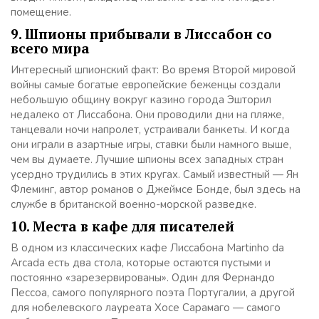
помещение.
9. Шпионы прибывали в Лиссабон со
всего мира
Интересный шпионский факт: Во время Второй мировой
войны самые богатые европейские беженцы создали
небольшую общину вокруг казино города Эшторил
недалеко от Лиссабона. Они проводили дни на пляже,
танцевали ночи напролет, устраивали банкеты. И когда
они играли в азартные игры, ставки были намного выше,
чем вы думаете. Лучшие шпионы всех западных стран
усердно трудились в этих кругах. Самый известный — Ян
Флеминг, автор романов о Джеймсе Бонде, был здесь на
службе в британской военно-морской разведке.
10. Места в кафе для писателей
В одном из классических кафе Лиссабона Martinho da
Arcada есть два стола, которые остаются пустыми и
постоянно «зарезервированы». Один для Фернандо
Пессоа, самого популярного поэта Португалии, а другой
для нобелевского лауреата Хосе Сарамаго — самого