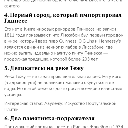
питомцы всегда носили одно и то же имя: Висенте, в честь
святого.
4. Первый город, который импортировал
Гиннесc
Его нет в Книге мировых рекордов Гиннесса, но записи
1811 года показывают, что Лиссабон был первым городом
в мире, который ввез пиво Guinness. O’Gillins и Hennessy’s
являются одними из немногих пабов в Лиссабоне, где
можно выпить идеально налитую пинту Гиннесса —
продолжая традицию, которой более 203 лет.
5. Деликатесы на реке Тежу
Река Тежу — не самая привлекательная из рек. Ни у кого
(в здравом уме) не возникает желания окунуться в ее
воды. Но в этой реке когда-то росли всемирно известные
устрицы.
Интересная статья: Азулежу: Искусство Португальской
Плитки
6. Два памятника-подражателя
Португальский кардинал посетил Рио-де-Жанейро в 1934