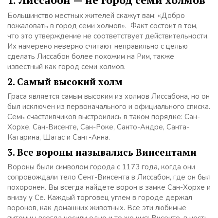
Большинство местных жителей скажут вам: «Добро
пожаловать в город семи холмов». Факт состоит в том,
что это утверждение не соответствует действительности.
Их намерено неверно считают неправильно с целью
сделать Лиссабон более похожим на Рим, также
известный как город семи холмов.
2. Самый высокий холм
Граса является самым высоким из холмов Лиссабона, но он
был исключен из первоначального и официального списка.
Семь счастливчиков выстроились в таком порядке: Сан-
Хорхе, Сан-Висенте, Сан-Роке, Санто-Андре, Санта-
Катарина, Шагас и Сант-Анна.
3. Все вороны назывались Винсентами
Вороны были символом города с 1173 года, когда они
сопровождали тело Сент-Винсента в Лиссабон, где он был
похоронен. Вы всегда найдете ворон в замке Сан-Хорхе и
внизу у Се. Каждый торговец углем в городе держал
воронов, как домашних животных. Все эти любимые