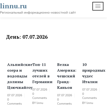
Skip
linnu.ru
TOGG
to
NAVI
content
Региональный информационно-новостной сайт
День:
07.07.2026
Альпийские
Топ-11
Велка
10
озера и
лучших
Америка:
природных
водопады
отелей в
чешский
чудес
долины
Германии
Гранд-
Италии
Цзючжайгоу
Каньон
07.07.2026
07.07.2026
0
0
07.07.2026
07.07.2026
Comments
Comments
0
0
BY
linnu
BY
linnu
Comments
Comments