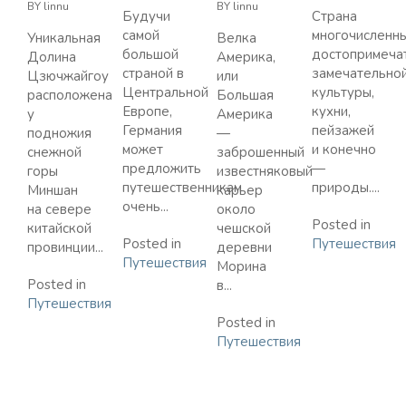
BY
linnu
BY
linnu
Будучи
Страна
самой
многочисленн
Уникальная
Велка
большой
достопримечат
Долина
Америка,
страной в
замечательно
Цзючжайгоу
или
Центральной
культуры,
расположена
Большая
Европе,
кухни,
у
Америка
Германия
пейзажей
подножия
—
может
и конечно
снежной
заброшенный
предложить
—
горы
известняковый
путешественникам
природы....
Миншан
карьер
очень...
на севере
около
Posted in
китайской
чешской
Posted in
Путешествия
провинции...
деревни
Путешествия
Морина
Posted in
в...
Путешествия
Posted in
Путешествия