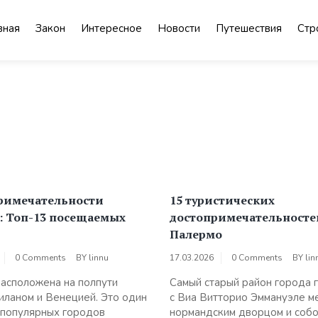
вная
Закон
Интересное
Новости
Путешествия
Стр
римечательности
15 туристических
: Топ-13 посещаемых
достопримечательносте
Палермо
0 Comments
BY
linnu
17.03.2026
0 Comments
BY
lin
асположена на полпути
Самый старый район города 
ланом и Венецией. Это один
с Виа Витторио Эммануэле 
 популярных городов
нормандским дворцом и соб