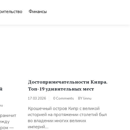
оительство
Финансы
Достопримечательности Кипра.
й
Топ-19 удивительных мест
17.03.2026
0 Comments
BY
linnu
nu
Крошечный остров Кипр с великой
историей на протяжении столетий был
граничит
во владении многих великих
между
империй....
ором —