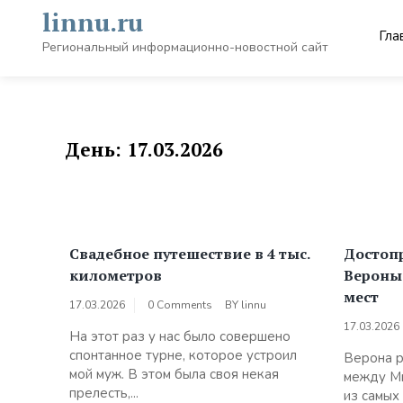
Skip
linnu.ru
to
Гла
content
Региональный информационно-новостной сайт
День:
17.03.2026
Свадебное путешествие в 4 тыс.
Достоп
километров
Вероны
мест
17.03.2026
0 Comments
BY
linnu
17.03.2026
На этот раз у нас было совершено
спонтанное турне, которое устроил
Верона р
мой муж. В этом была своя некая
между Ми
прелесть,...
из самых